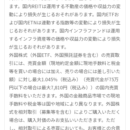
ます。国内REITは運用する不動産の価格や収益力の変
動により損失が生じるおそれがあります。国内ETFお
よび国内ETNは連動する指数等の変動により損失が生
じるおそれがあります。国内インフラファンドは運用
するインフラ資産等の価格や収益力の変動により損失
が生じるおそれがあります。
外国株式（外国ETF、外国預託証券を含む）の売買取
引には、売買金額（現地約定金額に現地手数料と税金
等を買いの場合には加え、売りの場合には差し引いた
額）に対し最大1.045％（税込み）（売買代金が75万
円以下の場合は最大7,810円（税込み））の国内売買
手数料をいただきます。外国の金融商品市場での現地
手数料や税金等は国や地域により異なります。外国株
式を相対取引（募集等を含む）によりご購入いただく
場合は、購入対価のみお支払いいただきます。ただ
し、相対取引による売買においても、お客様との合意