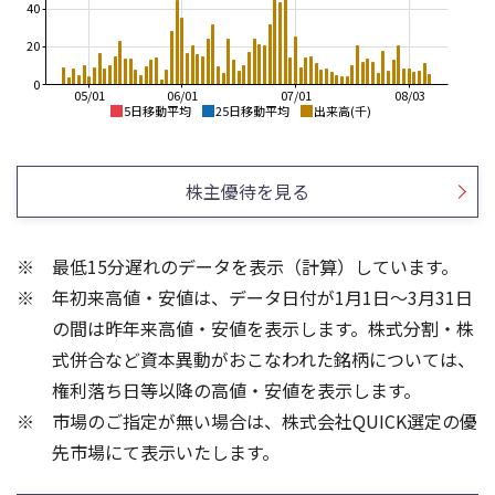
40
20
0
05/01
06/01
07/01
08/03
5日移動平均
25日移動平均
出来高(千)
2,000
850
800
株主優待を見る
1,500
750
1,000
700
最低15分遅れのデータを表示（計算）しています。
650
500
年初来高値・安値は、データ日付が1月1日～3月31日
600
550
0
の間は昨年来高値・安値を表示します。株式分割・株
80
800
式併合など資本異動がおこなわれた銘柄については、
60
600
権利落ち日等以降の高値・安値を表示します。
40
400
市場のご指定が無い場合は、株式会社QUICK選定の優
20
200
先市場にて表示いたします。
0
0
25/04
21/01
25/06
22/01
25/08
23/01
25/10
25/12
24/01
26/02
25/01
26/04
26/06
26/01
26/08
5ヶ月移動平均
13週移動平均
25ヶ月移動平均
26週移動平均
出来高(千)
出来高(千)