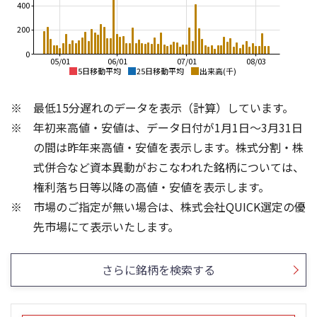
400
200
0
05/01
06/01
07/01
08/03
5日移動平均
25日移動平均
出来高(千)
2,200
6,000
最低15分遅れのデータを表示（計算）しています。
2,000
5,000
年初来高値・安値は、データ日付が1月1日～3月31日
1,800
4,000
の間は昨年来高値・安値を表示します。株式分割・株
1,600
3,000
式併合など資本異動がおこなわれた銘柄については、
権利落ち日等以降の高値・安値を表示します。
1,400
2,000
市場のご指定が無い場合は、株式会社QUICK選定の優
1,200
1,000
1,000
2,000
先市場にて表示いたします。
1,500
1,000
500
さらに銘柄を検索する
500
0
0
25/04
21/01
25/06
22/01
25/08
25/10
23/01
25/12
24/01
26/02
25/01
26/04
26/06
26/01
26/08
5ヶ月移動平均
13週移動平均
25ヶ月移動平均
26週移動平均
出来高(千)
出来高(千)