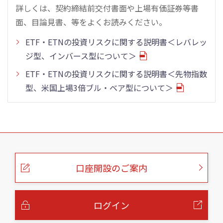
詳しくは、契約締結前交付書面や上場有価証券等書
面、目論見書、等をよくお読みください。
ETF・ETNの投資リスクに関する説明書＜レバレッ
ジ型、インバース型について＞
ETF・ETNの投資リスクに関する説明書＜先物指数
型、米国上場3倍ブル・ベア型について＞
こ
の
ペ
ー
口座開設のご案内
ジ
の
本
文
へ
ログイン