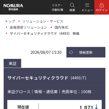
こ
の
リスク・
ペ
手数料等
検索
メニュー
ログイン
ー
ジ
の
トップ
ソリューション・サービス
本
金融資産ソリューション
国内株式
文
へ
サイバーセキュリティクラウド（4493） 株価
2026/08/07 15:30
情報更新
東証
サイバーセキュリティクラウド
(4493/T)
東証グロース
情報・通信業
売買単位：100株
↓
1,871
現在値