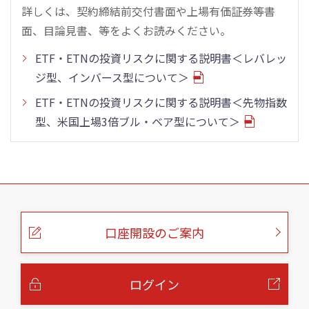
詳しくは、契約締結前交付書面や上場有価証券等書
面、目論見書、等をよくお読みください。
ETF・ETNの投資リスクに関する説明書＜レバレッ
ジ型、インバース型について＞
ETF・ETNの投資リスクに関する説明書＜先物指数
型、米国上場3倍ブル・ベア型について＞
こ
の
ペ
ー
口座開設のご案内
ジ
の
本
文
へ
ログイン