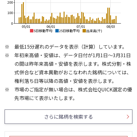
200
100
0
05/01
06/01
07/01
08/03
5日移動平均
25日移動平均
出来高(千)
1,600
3,000
最低15分遅れのデータを表示（計算）しています。
2,500
1,400
年初来高値・安値は、データ日付が1月1日～3月31日
2,000
の間は昨年来高値・安値を表示します。株式分割・株
1,200
1,500
式併合など資本異動がおこなわれた銘柄については、
1,000
権利落ち日等以降の高値・安値を表示します。
1,000
市場のご指定が無い場合は、株式会社QUICK選定の優
800
500
400
4
先市場にて表示いたします。
300
3
200
2
さらに銘柄を検索する
100
1
0
0
25/04
25/06
22/01
25/08
23/01
25/10
25/12
24/01
26/02
25/01
26/04
26/06
26/01
26/08
5ヶ月移動平均
13週移動平均
25ヶ月移動平均
26週移動平均
出来高(百万)
出来高(千)