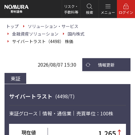
こ
の
リスク・
ペ
手数料等
検索
メニュー
ログイン
ー
ジ
の
トップ
ソリューション・サービス
本
金融資産ソリューション
国内株式
文
へ
サイバートラスト（4498） 株価
2026/08/07 15:30
情報更新
東証
サイバートラスト
(4498/T)
東証グロース
情報・通信業
売買単位：100株
↑
1,265
現在値