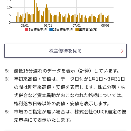
10
5
0
05/01
06/01
07/01
08/03
5日移動平均
25日移動平均
出来高(百万)
3,000
3,500
2,800
株主優待を見る
3,000
2,600
2,400
2,500
最低15分遅れのデータを表示（計算）しています。
2,200
2,000
年初来高値・安値は、データ日付が1月1日～3月31日
2,000
1,800
1,500
の間は昨年来高値・安値を表示します。株式分割・株
15
8
式併合など資本異動がおこなわれた銘柄については、
6
10
権利落ち日等以降の高値・安値を表示します。
4
5
市場のご指定が無い場合は、株式会社QUICK選定の優
2
先市場にて表示いたします。
0
0
25/04
21/01
25/06
22/01
25/08
23/01
25/10
25/12
24/01
26/02
25/01
26/04
26/06
26/01
26/08
5ヶ月移動平均
13週移動平均
25ヶ月移動平均
26週移動平均
出来高(百万)
出来高(百万)