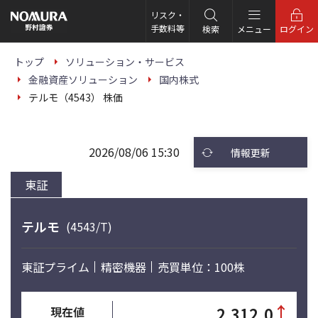
こ
の
リスク・
ペ
手数料等
検索
メニュー
ログイン
ー
ジ
の
トップ
ソリューション・サービス
本
金融資産ソリューション
国内株式
文
へ
テルモ（4543） 株価
2026/08/06 15:30
情報更新
東証
テルモ
(4543/T)
東証プライム
精密機器
売買単位：100株
↑
2,312.0
現在値