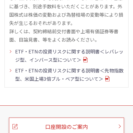
に基づき、別途手数料をいただくことがあります。外
国株式は株価の変動および為替相場の変動等により損
失が生じるおそれがあります。
詳しくは、契約締結前交付書面や上場有価証券等書
面、目論見書、等をよくお読みください。
ETF・ETNの投資リスクに関する説明書＜レバレッ
ジ型、インバース型について＞
ETF・ETNの投資リスクに関する説明書＜先物指数
型、米国上場3倍ブル・ベア型について＞
こ
の
ペ
ー
口座開設のご案内
ジ
の