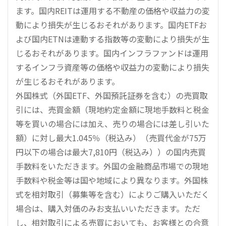
ます。国内REITは運用する不動産の価格や収益力の変
動により損失が生じるおそれがあります。国内ETFお
よび国内ETNは連動する指数等の変動により損失が生
じるおそれがあります。国内インフラファンドは運用
するインフラ資産等の価格や収益力の変動により損失
が生じるおそれがあります。
外国株式（外国ETF、外国預託証券を含む）の売買取
引には、売買金額（現地約定金額に現地手数料と税金
等を買いの場合には加え、売りの場合には差し引いた
額）に対し最大1.045％（税込み）（売買代金が75万
円以下の場合は最大7,810円（税込み））の国内売買
手数料をいただきます。外国の金融商品市場での現地
手数料や税金等は国や地域により異なります。外国株
式を相対取引（募集等を含む）によりご購入いただく
場合は、購入対価のみお支払いいただきます。ただ
し、相対取引による売買においても、お客様との合意