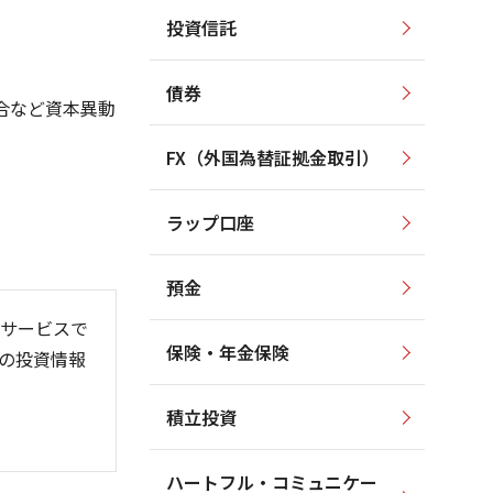
投資信託
250
40
200
35
債券
合など資本異動
150
30
100
25
FX（外国為替証拠金取引）
20
50
ラップ口座
15
0
預金
サービスで
保険・年金保険
の投資情報
26/06
26/01
26/08
)
)
積立投資
ハートフル・コミュニケー