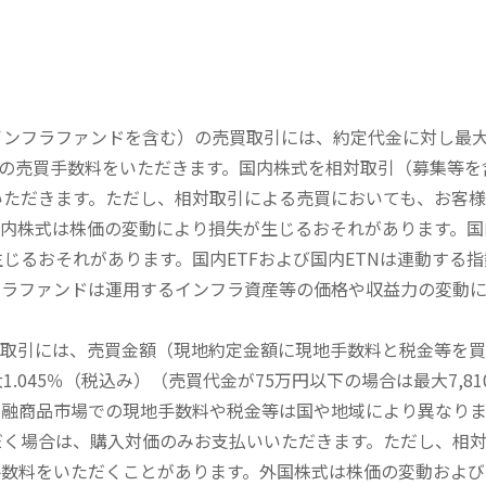
内インフラファンドを含む）の売買取引には、約定代金に対し最大1
））の売買手数料をいただきます。国内株式を相対取引（募集等
いただきます。ただし、相対取引による売買においても、お客
内株式は株価の変動により損失が生じるおそれがあります。国内
じるおそれがあります。国内ETFおよび国内ETNは連動する
フラファンドは運用するインフラ資産等の価格や収益力の変動
買取引には、売買金額（現地約定金額に現地手数料と税金等を
045％（税込み）（売買代金が75万円以下の場合は最大7,81
金融商品市場での現地手数料や税金等は国や地域により異なりま
だく場合は、購入対価のみお支払いいただきます。ただし、相
手数料をいただくことがあります。外国株式は株価の変動および