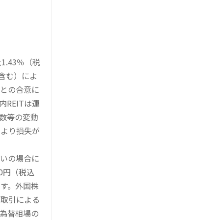
.43％（税
を含む）によ
様との合意に
REITは運
指数等の変動
により損失が
買いの場合に
0円（税込
す。外国株
対取引による
為替相場の