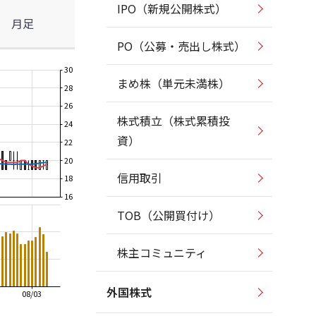
IPO（新規公開株式）
月足
PO（公募・売出し株式）
30
まめ株（単元未満株）
28
26
株式積立（株式累積投
24
資）
22
20
信用取引
18
16
TOB（公開買付け）
株主コミュニティ
外国株式
08/03