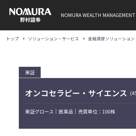
こ
の
ペ
NOMURA
WEALTH MANAGEMENT
ー
ジ
の
本
文
トップ
ソリューション・サービス
金融資産ソリューション
へ
東証
オンコセラピー・サイエンス
(4
東証グロース
医薬品
売買単位：100株