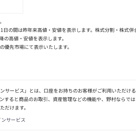
。
31日の間は昨年来高値・安値を表示します。株式分割・株式併
降の高値・安値を表示します。
定の優先市場にて表示いたします。
300
200
150
200
100
ンサービス」とは、口座をお持ちのお客様がご利用いただける
100
50
ンすると商品のお取引、資産管理などの機能や、野村ならでは
0
0
25/04
21/01
25/06
22/01
25/08
23/01
25/10
25/12
24/01
26/02
25/01
26/04
ただけます。
5ヶ月移動平均
13週移動平均
25ヶ月移動平均
26週移動平均
出来高(百万
出来高(百万
インサービス