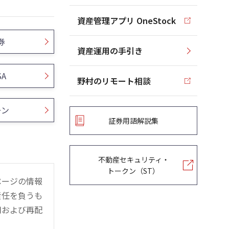
資産管理アプリ OneStock
券
資産運用の手引き
SA
野村のリモート相談
ーン
証券用語解説集
不動産セキュリティ・
トークン（ST）
ページの情報
責任を負うも
用および再配