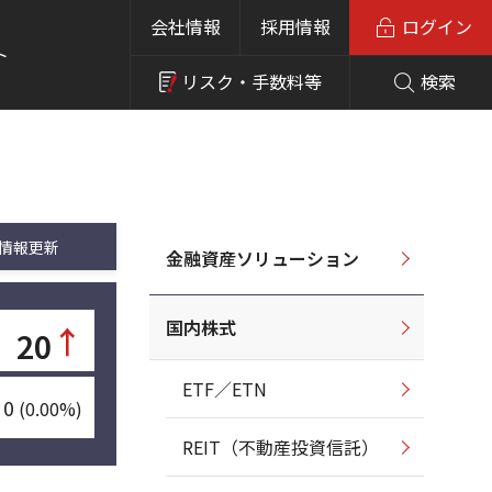
会社情報
採用情報
ログイン
ト
リスク・
手数料等
検索
情報更新
金融資産ソリューション
国内株式
↑
20
ETF／ETN
0
(0.00%)
REIT（不動産投資信託）