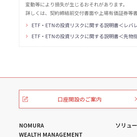
変動等により損失が生じるおそれがあります。
詳しくは、契約締結前交付書面や上場有価証券等
ETF・ETNの投資リスクに関する説明書＜レ
ETF・ETNの投資リスクに関する説明書＜先
こ
の
ペ
ー
口座開設のご案内
ジ
の
本
文
へ
NOMURA
ソリュ
WEALTH MANAGEMENT