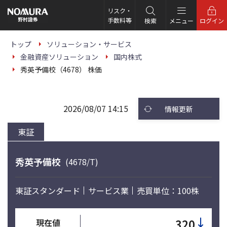
こ
の
リスク・
ペ
手数料等
検索
メニュー
ログイン
ー
ジ
の
トップ
ソリューション・サービス
本
金融資産ソリューション
国内株式
文
へ
秀英予備校（4678） 株価
2026/08/07 14:15
情報更新
東証
秀英予備校
(4678/T)
東証スタンダード
サービス業
売買単位：100株
↓
320
現在値