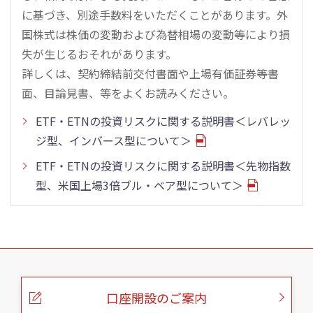
に基づき、別途手数料をいただくことがあります。外
国株式は株価の変動および為替相場の変動等により損
失が生じるおそれがあります。
詳しくは、契約締結前交付書面や上場有価証券等書
面、目論見書、等をよくお読みください。
ETF・ETNの投資リスクに関する説明書＜レバレッ
ジ型、インバース型について＞
ETF・ETNの投資リスクに関する説明書＜先物指数
型、米国上場3倍ブル・ベア型について＞
こ
の
ペ
ー
口座開設のご案内
ジ
の