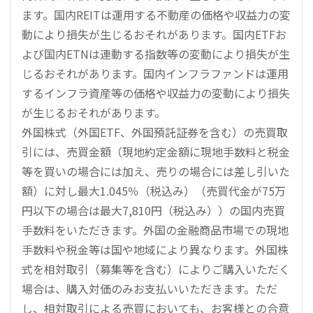
ます。国内REITは運用する不動産の価格や収益力の変
動により損失が生じるおそれがあります。国内ETFお
よび国内ETNは連動する指数等の変動により損失が生
じるおそれがあります。国内インフラファンドは運用
するインフラ資産等の価格や収益力の変動により損失
が生じるおそれがあります。
外国株式（外国ETF、外国預託証券を含む）の売買取
引には、売買金額（現地約定金額に現地手数料と税金
等を買いの場合には加え、売りの場合には差し引いた
額）に対し最大1.045％（税込み）（売買代金が75万
円以下の場合は最大7,810円（税込み））の国内売買
手数料をいただきます。外国の金融商品市場での現地
手数料や税金等は国や地域により異なります。外国株
式を相対取引（募集等を含む）によりご購入いただく
場合は、購入対価のみお支払いいただきます。ただ
し、相対取引による売買においても、お客様との合意