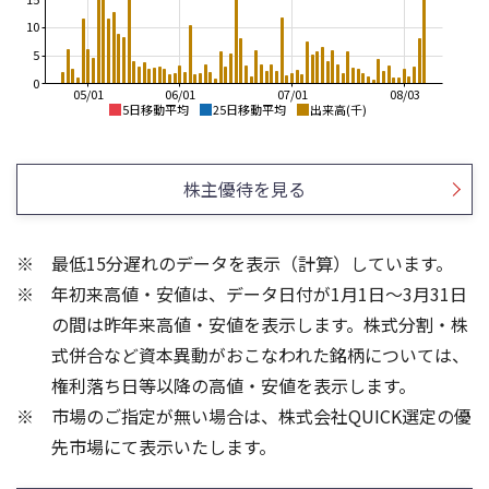
10
5
0
05/01
06/01
07/01
08/03
5日移動平均
25日移動平均
出来高(千)
360
500
340
450
株主優待を見る
320
400
300
350
280
最低15分遅れのデータを表示（計算）しています。
300
260
年初来高値・安値は、データ日付が1月1日～3月31日
250
240
220
200
の間は昨年来高値・安値を表示します。株式分割・株
100
800
式併合など資本異動がおこなわれた銘柄については、
600
権利落ち日等以降の高値・安値を表示します。
400
50
市場のご指定が無い場合は、株式会社QUICK選定の優
200
先市場にて表示いたします。
0
0
25/04
21/01
25/06
22/01
25/08
25/10
23/01
25/12
24/01
26/02
25/01
26/04
26/06
26/01
26/08
5ヶ月移動平均
13週移動平均
25ヶ月移動平均
26週移動平均
出来高(千)
出来高(千)