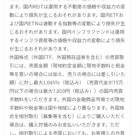
ます。国内REITは運用する不動産の価格や収益力の変
動により損失が生じるおそれがあります。国内ETFお
よび国内ETNは連動する指数等の変動により損失が生
じるおそれがあります。国内インフラファンドは運用
するインフラ資産等の価格や収益力の変動により損失
が生じるおそれがあります。
外国株式（外国ETF、外国預託証券を含む）の売買取
引には、売買金額（現地約定金額に現地手数料と税金
等を買いの場合には加え、売りの場合には差し引いた
額）に対し最大1.045％（税込み）（売買代金が75万
円以下の場合は最大7,810円（税込み））の国内売買
手数料をいただきます。外国の金融商品市場での現地
手数料や税金等は国や地域により異なります。外国株
式を相対取引（募集等を含む）によりご購入いただく
場合は、購入対価のみお支払いいただきます。ただ
し、相対取引による売買においても、お客様との合意