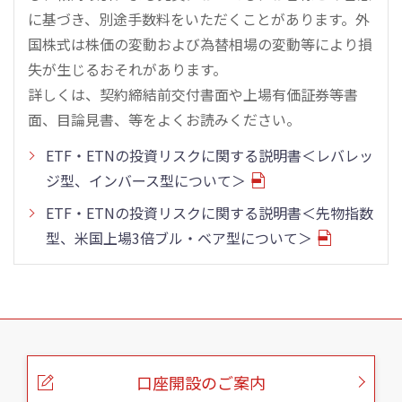
に基づき、別途手数料をいただくことがあります。外
国株式は株価の変動および為替相場の変動等により損
失が生じるおそれがあります。
詳しくは、契約締結前交付書面や上場有価証券等書
面、目論見書、等をよくお読みください。
ETF・ETNの投資リスクに関する説明書＜レバレッ
ジ型、インバース型について＞
ETF・ETNの投資リスクに関する説明書＜先物指数
型、米国上場3倍ブル・ベア型について＞
こ
の
ペ
ー
口座開設のご案内
ジ
の