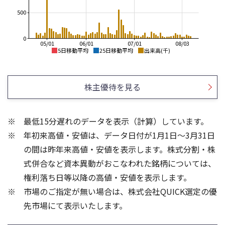
500
0
05/01
06/01
07/01
08/03
5日移動平均
25日移動平均
出来高(千)
3,500
3,500
3,000
3,000
株主優待を見る
2,500
2,500
2,000
2,000
最低15分遅れのデータを表示（計算）しています。
1,500
1,500
年初来高値・安値は、データ日付が1月1日～3月31日
1,000
1,000
500
500
の間は昨年来高値・安値を表示します。株式分割・株
300
200
式併合など資本異動がおこなわれた銘柄については、
150
200
権利落ち日等以降の高値・安値を表示します。
100
100
市場のご指定が無い場合は、株式会社QUICK選定の優
50
先市場にて表示いたします。
0
0
25/04
21/01
25/06
22/01
25/08
25/10
23/01
25/12
24/01
26/02
25/01
26/04
26/06
26/01
26/08
5ヶ月移動平均
13週移動平均
25ヶ月移動平均
26週移動平均
出来高(千)
出来高(千)