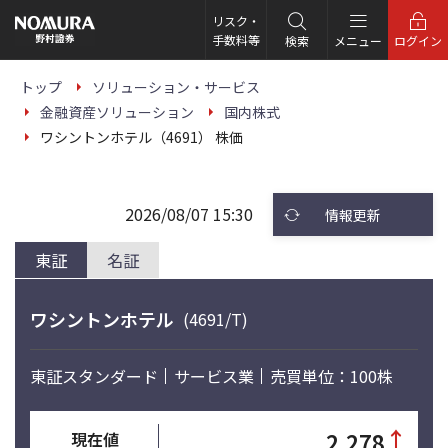
こ
の
リスク・
ペ
手数料等
検索
メニュー
ログイン
ー
ジ
の
トップ
ソリューション・サービス
本
金融資産ソリューション
国内株式
文
へ
ワシントンホテル（4691） 株価
2026/08/07 15:30
情報更新
東証
名証
ワシントンホテル
(4691/T)
東証スタンダード
サービス業
売買単位：100株
↑
2,278
現在値