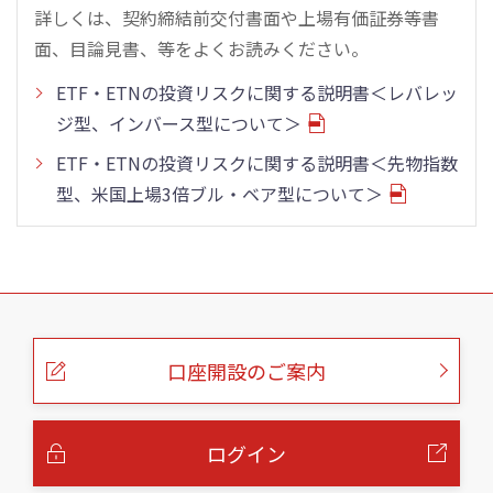
詳しくは、契約締結前交付書面や上場有価証券等書
面、目論見書、等をよくお読みください。
ETF・ETNの投資リスクに関する説明書＜レバレッ
ジ型、インバース型について＞
ETF・ETNの投資リスクに関する説明書＜先物指数
型、米国上場3倍ブル・ベア型について＞
こ
の
ペ
ー
口座開設のご案内
ジ
の
本
文
へ
ログイン