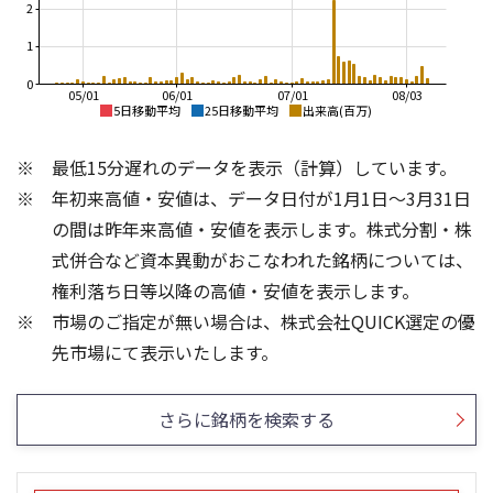
2
1
0
05/01
06/01
07/01
08/03
5日移動平均
25日移動平均
出来高(百万)
800
800
最低15分遅れのデータを表示（計算）しています。
700
700
年初来高値・安値は、データ日付が1月1日～3月31日
600
600
の間は昨年来高値・安値を表示します。株式分割・株
500
500
式併合など資本異動がおこなわれた銘柄については、
権利落ち日等以降の高値・安値を表示します。
400
400
市場のご指定が無い場合は、株式会社QUICK選定の優
300
300
3
1,000
先市場にて表示いたします。
2
500
1
さらに銘柄を検索する
0
0
26/02
26/04
26/06
26/01
26/08
13週移動平均
5ヶ月移動平均
26週移動平均
25ヶ月移動平均
出来高(百万)
出来高(千)