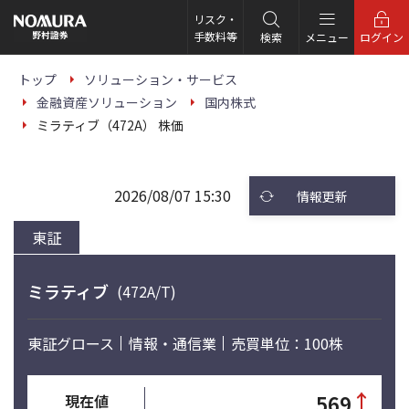
こ
の
リスク・
ペ
手数料等
検索
メニュー
ログイン
ー
ジ
の
トップ
ソリューション・サービス
本
金融資産ソリューション
国内株式
文
へ
ミラティブ（472A） 株価
2026/08/07 15:30
情報更新
東証
ミラティブ
(472A/T)
東証グロース
情報・通信業
売買単位：100株
↑
569
現在値