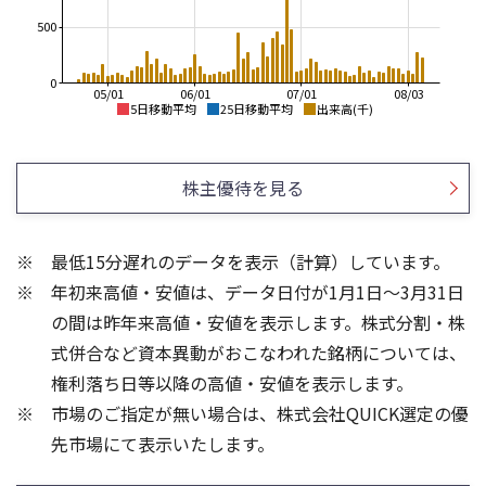
500
0
05/01
06/01
07/01
08/03
5日移動平均
25日移動平均
出来高(千)
400
400
380
株主優待を見る
360
350
340
最低15分遅れのデータを表示（計算）しています。
320
300
年初来高値・安値は、データ日付が1月1日～3月31日
300
280
250
の間は昨年来高値・安値を表示します。株式分割・株
800
400
式併合など資本異動がおこなわれた銘柄については、
600
300
権利落ち日等以降の高値・安値を表示します。
400
200
市場のご指定が無い場合は、株式会社QUICK選定の優
200
100
先市場にて表示いたします。
0
0
25/04
21/01
25/06
22/01
25/08
25/10
23/01
25/12
24/01
26/02
25/01
26/04
26/06
26/01
26/08
5ヶ月移動平均
13週移動平均
25ヶ月移動平均
26週移動平均
出来高(千)
出来高(千)