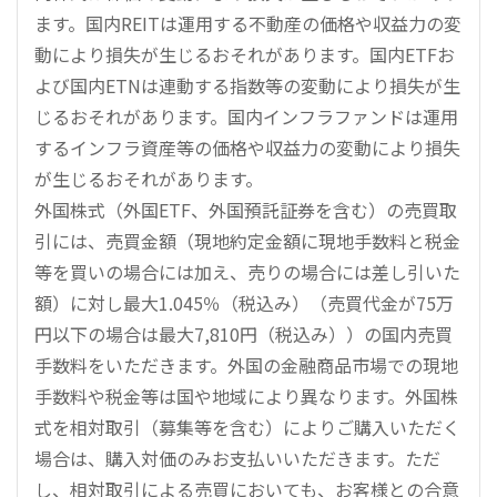
ます。国内REITは運用する不動産の価格や収益力の変
動により損失が生じるおそれがあります。国内ETFお
よび国内ETNは連動する指数等の変動により損失が生
じるおそれがあります。国内インフラファンドは運用
するインフラ資産等の価格や収益力の変動により損失
が生じるおそれがあります。
外国株式（外国ETF、外国預託証券を含む）の売買取
引には、売買金額（現地約定金額に現地手数料と税金
等を買いの場合には加え、売りの場合には差し引いた
額）に対し最大1.045％（税込み）（売買代金が75万
円以下の場合は最大7,810円（税込み））の国内売買
手数料をいただきます。外国の金融商品市場での現地
手数料や税金等は国や地域により異なります。外国株
式を相対取引（募集等を含む）によりご購入いただく
場合は、購入対価のみお支払いいただきます。ただ
し、相対取引による売買においても、お客様との合意