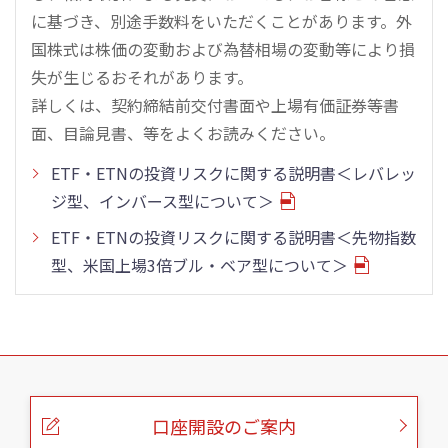
に基づき、別途手数料をいただくことがあります。外
国株式は株価の変動および為替相場の変動等により損
失が生じるおそれがあります。
詳しくは、契約締結前交付書面や上場有価証券等書
面、目論見書、等をよくお読みください。
ETF・ETNの投資リスクに関する説明書＜レバレッ
ジ型、インバース型について＞
ETF・ETNの投資リスクに関する説明書＜先物指数
型、米国上場3倍ブル・ベア型について＞
こ
の
ペ
ー
口座開設のご案内
ジ
の