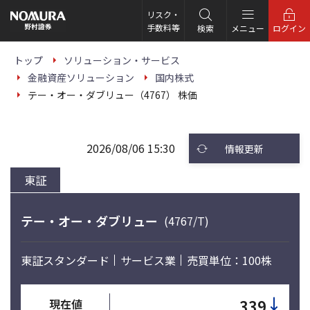
こ
の
リスク・
ペ
手数料等
検索
メニュー
ログイン
ー
ジ
の
トップ
ソリューション・サービス
本
金融資産ソリューション
国内株式
文
へ
テー・オー・ダブリュー（4767） 株価
2026/08/06 15:30
情報更新
東証
テー・オー・ダブリュー
(4767/T)
東証スタンダード
サービス業
売買単位：100株
↓
339
現在値