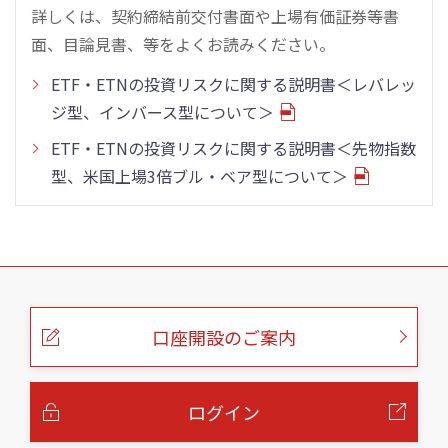
詳しくは、契約締結前交付書面や上場有価証券等書
面、目論見書、等をよくお読みください。
ETF・ETNの投資リスクに関する説明書＜レバレッ
ジ型、インバース型について＞
ETF・ETNの投資リスクに関する説明書＜先物指数
型、米国上場3倍ブル・ベア型について＞
こ
の
ペ
ー
口座開設のご案内
ジ
の
本
文
へ
ログイン