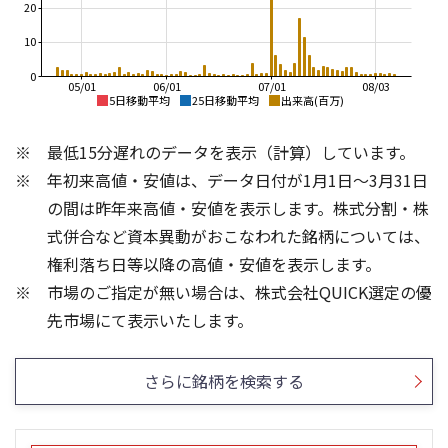
20
10
0
05/01
06/01
07/01
08/03
5日移動平均
25日移動平均
出来高(百万)
500
500
最低15分遅れのデータを表示（計算）しています。
400
400
年初来高値・安値は、データ日付が1月1日～3月31日
300
300
の間は昨年来高値・安値を表示します。株式分割・株
200
200
式併合など資本異動がおこなわれた銘柄については、
権利落ち日等以降の高値・安値を表示します。
100
100
市場のご指定が無い場合は、株式会社QUICK選定の優
0
0
40
20
先市場にて表示いたします。
30
15
20
10
さらに銘柄を検索する
10
5
0
0
25/04
21/01
25/06
22/01
25/08
25/10
23/01
25/12
24/01
26/02
25/01
26/04
26/06
26/01
26/08
5ヶ月移動平均
13週移動平均
25ヶ月移動平均
26週移動平均
出来高(百万)
出来高(百万)