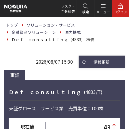
こ
の
リスク・
ペ
手数料等
検索
メニュー
ログイン
ー
ジ
の
トップ
ソリューション・サービス
本
金融資産ソリューション
国内株式
文
へ
Ｄｅｆ ｃｏｎｓｕｌｔｉｎｇ（4833） 株価
2026/08/07 15:30
情報更新
東証
Ｄｅｆ ｃｏｎｓｕｌｔｉｎｇ
(4833/T)
東証グロース
サービス業
売買単位：100株
↑
43
現在値