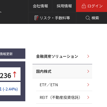
会社情報
採用情報
ログイン
ト
リスク・
手数料等
検索
情報更新
金融資産ソリューション
国内株式
↑
,236
ETF／ETN
1
(-2.44%)
REIT（不動産投資信託）