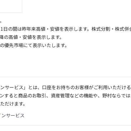
。
31日の間は昨年来高値・安値を表示します。株式分割・株式併
降の高値・安値を表示します。
定の優先市場にて表示いたします。
800
800
600
600
400
400
ンサービス」とは、口座をお持ちのお客様がご利用いただける
200
200
ンすると商品のお取引、資産管理などの機能や、野村ならでは
0
0
25/04
21/01
25/06
22/01
25/08
25/10
23/01
25/12
24/01
26/02
25/01
26/04
2
ただけます。
5ヶ月移動平均
13週移動平均
25ヶ月移動平均
26週移動平均
出来高(千)
出来高(千)
インサービス