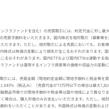
内インフラファンドを含む）の売買取引には、約定代金に対し最大1
））の売買手数料をいただきます。国内株式を相対取引（募集等
いただきます。ただし、相対取引による売買においても、お客
内株式は株価の変動により損失が生じるおそれがあります。国内
じるおそれがあります。国内ETFおよび国内ETNは連動する
フラファンドは運用するインフラ資産等の価格や収益力の変動
買取引には、売買金額（現地約定金額に現地手数料と税金等を
045％（税込み）（売買代金が75万円以下の場合は最大7,81
金融商品市場での現地手数料や税金等は国や地域により異なりま
だく場合は、購入対価のみお支払いいただきます。ただし、相
手数料をいただくことがあります。外国株式は株価の変動および