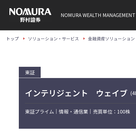
こ
の
ペ
NOMURA
WEALTH MANAGEMENT
ー
ジ
の
本
文
トップ
ソリューション・サービス
金融資産ソリューション
へ
東証
インテリジェント ウェイブ
(4
東証プライム
情報・通信業
売買単位：100株