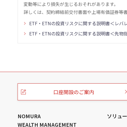
変動等により損失が生じるおそれがあります。
詳しくは、契約締結前交付書面や上場有価証券等
ETF・ETNの投資リスクに関する説明書＜レ
ETF・ETNの投資リスクに関する説明書＜先
こ
の
ペ
ー
口座開設のご案内
ジ
の
本
文
へ
NOMURA
ソリュ
WEALTH MANAGEMENT