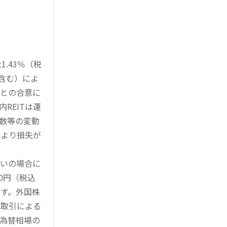
.43％（税
を含む）によ
様との合意に
REITは運
指数等の変動
により損失が
買いの場合に
0円（税込
す。外国株
対取引による
為替相場の