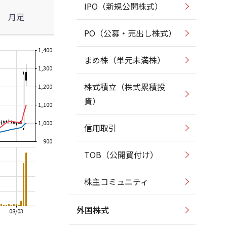
IPO（新規公開株式）
月足
PO（公募・売出し株式）
1,400
まめ株（単元未満株）
1,300
株式積立（株式累積投
1,200
資）
1,100
1,000
信用取引
900
TOB（公開買付け）
株主コミュニティ
外国株式
08/03