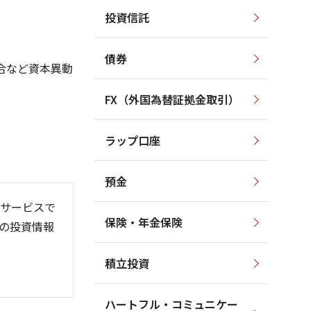
投資信託
1,400
1,400
1,300
1,200
債券
1,200
合など資本異動
1,000
1,100
800
FX（外国為替証拠金取引）
1,000
600
900
ラップ口座
800
400
預金
サービスで
保険・年金保険
の投資情報
6/06
26/01
26/08
積立投資
ハートフル・コミュニケー