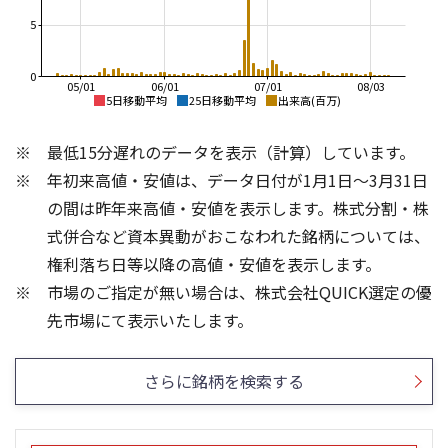
5
0
05/01
06/01
07/01
08/03
5日移動平均
25日移動平均
出来高(百万)
1,200
1,200
最低15分遅れのデータを表示（計算）しています。
1,000
1,000
年初来高値・安値は、データ日付が1月1日～3月31日
800
800
の間は昨年来高値・安値を表示します。株式分割・株
600
600
式併合など資本異動がおこなわれた銘柄については、
400
400
権利落ち日等以降の高値・安値を表示します。
200
200
市場のご指定が無い場合は、株式会社QUICK選定の優
0
0
10
8
先市場にて表示いたします。
6
4
5
さらに銘柄を検索する
2
0
0
25/04
25/06
22/01
25/08
23/01
25/10
25/12
24/01
26/02
25/01
26/04
26/06
26/01
26/08
5ヶ月移動平均
13週移動平均
25ヶ月移動平均
26週移動平均
出来高(百万)
出来高(百万)