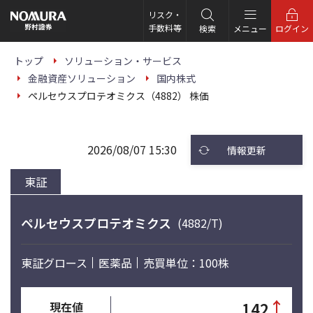
こ
の
リスク・
ペ
手数料等
検索
メニュー
ログイン
ー
ジ
の
トップ
ソリューション・サービス
本
金融資産ソリューション
国内株式
文
へ
ペルセウスプロテオミクス（4882） 株価
2026/08/07 15:30
情報更新
東証
ペルセウスプロテオミクス
(4882/T)
東証グロース
医薬品
売買単位：100株
↑
142
現在値