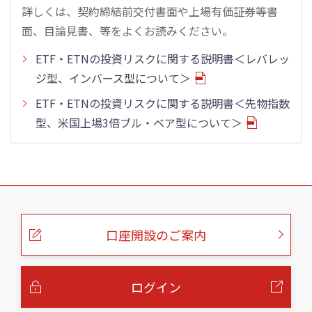
詳しくは、契約締結前交付書面や上場有価証券等書
面、目論見書、等をよくお読みください。
ETF・ETNの投資リスクに関する説明書＜レバレッ
ジ型、インバース型について＞
ETF・ETNの投資リスクに関する説明書＜先物指数
型、米国上場3倍ブル・ベア型について＞
こ
の
ペ
ー
口座開設のご案内
ジ
の
本
文
へ
ログイン