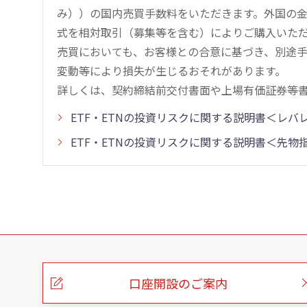
み））の国内売買手数料をいただきます。外国の
式を相対取引（募集等を含む）によりご購入いた
売買においても、お客様との合意に基づき、別途
変動等により損失が生じるおそれがあります。
詳しくは、契約締結前交付書面や上場有価証券等
ETF・ETNの投資リスクに関する説明書＜レ
ETF・ETNの投資リスクに関する説明書＜先
こ
の
ペ
ー
口座開設のご案内
ジ
の
本