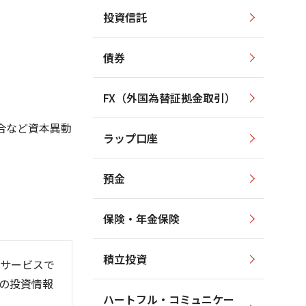
投資信託
1,600
1,800
1,500
1,600
債券
1,400
1,400
1,300
1,200
FX（外国為替証拠金取引）
1,200
1,000
1,100
800
合など資本異動
ラップ口座
1,000
600
預金
保険・年金保険
6/06
26/01
26/08
積立投資
サービスで
の投資情報
ハートフル・コミュニケー