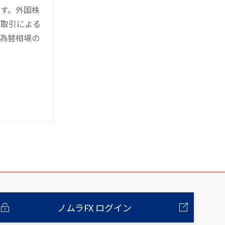
す。外国株
対取引による
為替相場の
ノムラFX ログイン