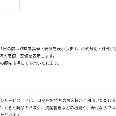
。
31日の間は昨年来高値・安値を表示します。株式分割・株式併
降の高値・安値を表示します。
200
150
定の優先市場にて表示いたします。
150
100
100
50
50
0
0
25/04
21/01
25/06
22/01
25/08
25/10
23/01
25/12
24/01
26/02
25/01
26/04
2
5ヶ月移動平均
13週移動平均
25ヶ月移動平均
26週移動平均
出来高(千)
出来高(千)
ンサービス」とは、口座をお持ちのお客様がご利用いただける
ンすると商品のお取引、資産管理などの機能や、野村ならでは
ただけます。