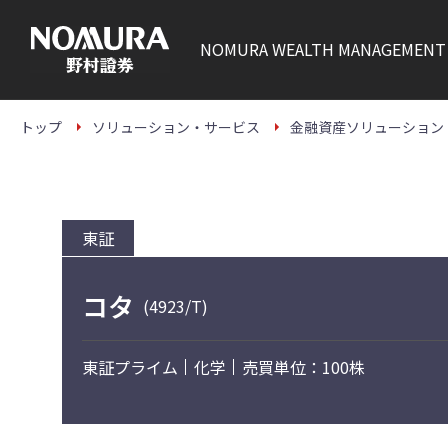
こ
の
ペ
NOMURA
WEALTH MANAGEMENT
ー
ジ
の
本
文
トップ
ソリューション・サービス
金融資産ソリューション
へ
東証
コタ
(4923/T)
東証プライム
化学
売買単位：100株