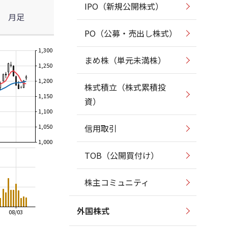
IPO（新規公開株式）
月足
PO（公募・売出し株式）
1,300
まめ株（単元未満株）
1,250
1,200
株式積立（株式累積投
1,150
資）
1,100
1,050
信用取引
1,000
TOB（公開買付け）
株主コミュニティ
外国株式
08/03