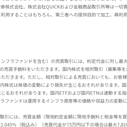
券株式会社、株式会社QUICKおよび金融商品取引所等は一切
に利用することはもちろん、第三者への提供目的で加工、再利
内インフラファンドを含む）の売買取引には、約定代金に対し最大1
））の売買手数料をいただきます。国内株式を相対取引（募集等
いただきます。ただし、相対取引による売買においても、お客
内株式は株価の変動により損失が生じるおそれがあります。国内
じるおそれがあります。国内ETFおよび国内ETNは連動する
フラファンドは運用するインフラ資産等の価格や収益力の変動
買取引には、売買金額（現地約定金額に現地手数料と税金等を
045％（税込み）（売買代金が75万円以下の場合は最大7,81