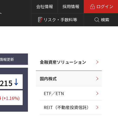
会社情報
採用情報
ログイン
ト
リスク・
手数料等
検索
情報更新
金融資産ソリューション
国内株式
↓
,215
ETF／ETN
4
(+1.16%)
REIT（不動産投資信託）