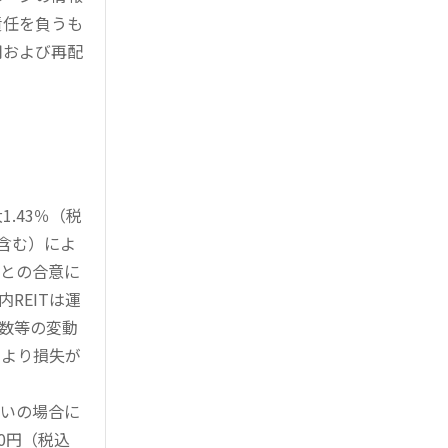
責任を負うも
用および再配
.43％（税
を含む）によ
様との合意に
REITは運
指数等の変動
により損失が
買いの場合に
0円（税込