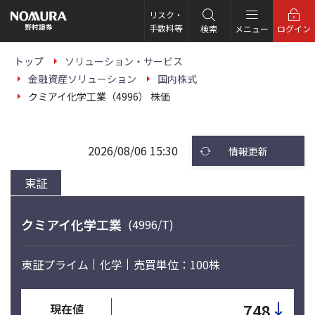
こ
の
リスク・
ペ
手数料等
検索
メニュー
ログイン
ー
ジ
の
トップ
ソリューション・サービス
本
金融資産ソリューション
国内株式
文
へ
クミアイ化学工業（4996） 株価
2026/08/06 15:30
情報更新
東証
クミアイ化学工業
(4996/T)
東証プライム
化学
売買単位：100株
↓
748
現在値