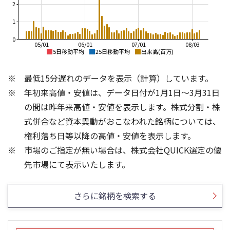
2
1
0
05/01
06/01
07/01
08/03
5日移動平均
25日移動平均
出来高(百万)
1,300
900
最低15分遅れのデータを表示（計算）しています。
1,200
850
年初来高値・安値は、データ日付が1月1日～3月31日
1,100
800
1,000
の間は昨年来高値・安値を表示します。株式分割・株
900
750
式併合など資本異動がおこなわれた銘柄については、
800
権利落ち日等以降の高値・安値を表示します。
700
700
市場のご指定が無い場合は、株式会社QUICK選定の優
650
600
2,000
1,500
先市場にて表示いたします。
1,500
1,000
1,000
500
さらに銘柄を検索する
500
0
0
25/04
21/01
25/06
22/01
25/08
23/01
25/10
25/12
24/01
26/02
25/01
26/04
26/06
26/01
26/08
5ヶ月移動平均
13週移動平均
25ヶ月移動平均
26週移動平均
出来高(千)
出来高(千)