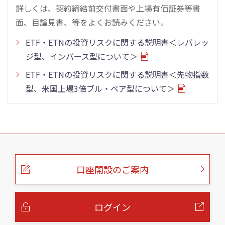
詳しくは、契約締結前交付書面や上場有価証券等書
面、目論見書、等をよくお読みください。
ETF・ETNの投資リスクに関する説明書＜レバレッ
ジ型、インバース型について＞
ETF・ETNの投資リスクに関する説明書＜先物指数
型、米国上場3倍ブル・ベア型について＞
こ
の
ペ
ー
口座開設のご案内
ジ
の
本
文
へ
ログイン