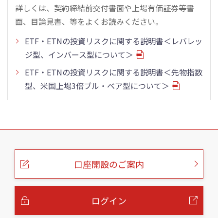
詳しくは、契約締結前交付書面や上場有価証券等書
面、目論見書、等をよくお読みください。
ETF・ETNの投資リスクに関する説明書＜レバレッ
ジ型、インバース型について＞
ETF・ETNの投資リスクに関する説明書＜先物指数
型、米国上場3倍ブル・ベア型について＞
こ
の
ペ
ー
口座開設のご案内
ジ
の
本
文
へ
ログイン