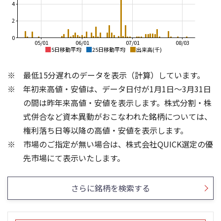
4
2
0
05/01
06/01
07/01
08/03
5日移動平均
25日移動平均
出来高(千)
1,600
2,200
最低15分遅れのデータを表示（計算）しています。
2,000
1,500
1,800
年初来高値・安値は、データ日付が1月1日～3月31日
1,400
1,600
1,300
の間は昨年来高値・安値を表示します。株式分割・株
1,400
1,200
式併合など資本異動がおこなわれた銘柄については、
1,200
1,100
1,000
権利落ち日等以降の高値・安値を表示します。
1,000
800
市場のご指定が無い場合は、株式会社QUICK選定の優
900
600
4
200
先市場にて表示いたします。
3
150
2
100
さらに銘柄を検索する
1
50
0
0
25/04
25/06
25/08
25/10
23/01
25/12
24/01
26/02
25/01
26/04
26/06
26/01
26/08
5ヶ月移動平均
13週移動平均
26週移動平均
25ヶ月移動平均
出来高(千)
出来高(千)