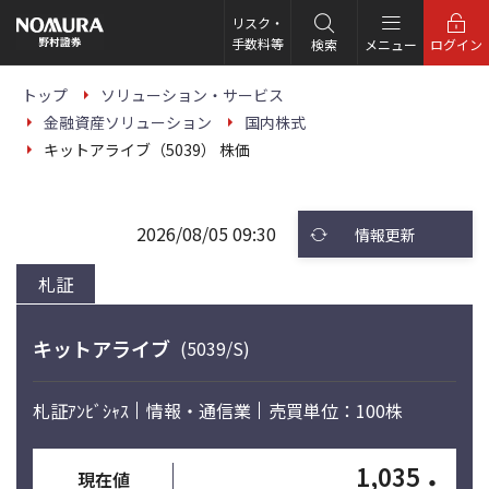
こ
の
リスク・
ペ
手数料等
検索
メニュー
ログイン
ー
ジ
の
トップ
ソリューション・サービス
本
金融資産ソリューション
国内株式
文
へ
キットアライブ（5039） 株価
2026/08/05 09:30
情報更新
札証
キットアライブ
(5039/S)
札証ｱﾝﾋﾞｼｬｽ
情報・通信業
売買単位：100株
1,035
・
現在値