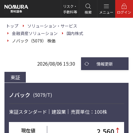
こ
の
リスク・
ペ
手数料等
検索
メニュー
ログイン
ー
ジ
の
トップ
ソリューション・サービス
本
金融資産ソリューション
国内株式
文
へ
ノバック（5079） 株価
2026/08/06 15:30
情報更新
東証
ノバック
(5079/T)
東証スタンダード
建設業
売買単位：100株
↑
2,560
現在値