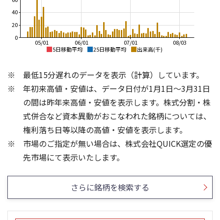
40
20
0
05/01
06/01
07/01
08/03
5日移動平均
25日移動平均
出来高(千)
3,000
4,000
最低15分遅れのデータを表示（計算）しています。
2,900
3,500
年初来高値・安値は、データ日付が1月1日～3月31日
2,800
3,000
2,700
の間は昨年来高値・安値を表示します。株式分割・株
2,600
2,500
式併合など資本異動がおこなわれた銘柄については、
2,500
権利落ち日等以降の高値・安値を表示します。
2,000
2,400
市場のご指定が無い場合は、株式会社QUICK選定の優
2,300
1,500
40
300
先市場にて表示いたします。
30
200
20
100
さらに銘柄を検索する
10
0
0
25/04
25/06
25/08
25/10
23/01
25/12
24/01
26/02
25/01
26/04
26/06
26/01
26/08
5ヶ月移動平均
13週移動平均
26週移動平均
25ヶ月移動平均
出来高(千)
出来高(千)