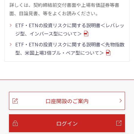
詳しくは、契約締結前交付書面や上場有価証券等書
面、目論見書、等をよくお読みください。
ETF・ETNの投資リスクに関する説明書＜レバレッ
ジ型、インバース型について＞
ETF・ETNの投資リスクに関する説明書＜先物指数
型、米国上場3倍ブル・ベア型について＞
こ
の
ペ
ー
口座開設のご案内
ジ
の
本
文
へ
ログイン