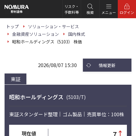
こ
の
リスク・
ペ
手数料等
検索
メニュー
ログイン
ー
ジ
の
トップ
ソリューション・サービス
本
金融資産ソリューション
国内株式
文
へ
昭和ホールディングス（5103） 株価
2026/08/07 15:30
情報更新
東証
昭和ホールディングス
(5103/T)
東証スタンダード
整理
ゴム製品
売買単位：100株
↑
7
現在値