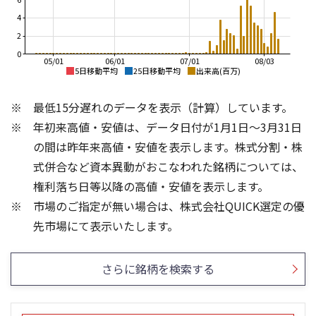
4
2
0
05/01
06/01
07/01
08/03
5日移動平均
25日移動平均
出来高(百万)
100
80
最低15分遅れのデータを表示（計算）しています。
70
80
60
年初来高値・安値は、データ日付が1月1日～3月31日
50
60
の間は昨年来高値・安値を表示します。株式分割・株
40
40
式併合など資本異動がおこなわれた銘柄については、
30
20
権利落ち日等以降の高値・安値を表示します。
20
10
市場のご指定が無い場合は、株式会社QUICK選定の優
0
0
6
3
先市場にて表示いたします。
4
2
2
1
さらに銘柄を検索する
0
0
25/04
21/01
25/06
22/01
25/08
23/01
25/10
25/12
24/01
26/02
25/01
26/04
26/06
26/01
26/08
5ヶ月移動平均
13週移動平均
25ヶ月移動平均
26週移動平均
出来高(百万)
出来高(百万)