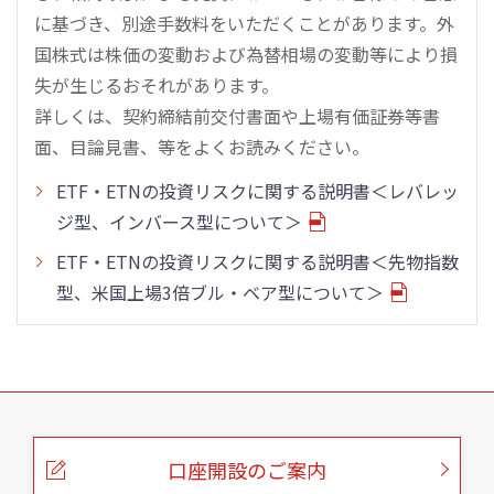
に基づき、別途手数料をいただくことがあります。外
国株式は株価の変動および為替相場の変動等により損
失が生じるおそれがあります。
詳しくは、契約締結前交付書面や上場有価証券等書
面、目論見書、等をよくお読みください。
ETF・ETNの投資リスクに関する説明書＜レバレッ
ジ型、インバース型について＞
ETF・ETNの投資リスクに関する説明書＜先物指数
型、米国上場3倍ブル・ベア型について＞
こ
の
ペ
ー
口座開設のご案内
ジ
の