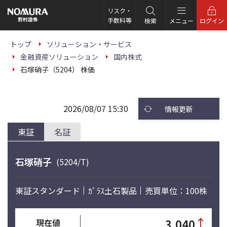
こ
の
リスク・
ペ
手数料等
検索
メニュー
ログイン
ー
ジ
の
トップ
ソリューション・サービス
本
金融資産ソリューション
国内株式
文
へ
石塚硝子（5204） 株価
2026/08/07 15:30
情報更新
東証
名証
石塚硝子
(5204/T)
東証スタンダード
ｶﾞﾗｽ土石製品
売買単位：100株
↑
3,040
現在値