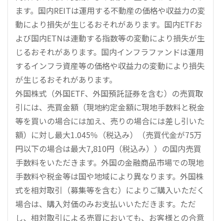
ます。国内REITは運用する不動産の価格や収益力の変
動により損失が生じるおそれがあります。国内ETFお
よび国内ETNは連動する指数等の変動により損失が生
じるおそれがあります。国内インフラファンドは運用
するインフラ資産等の価格や収益力の変動により損失
が生じるおそれがあります。
外国株式（外国ETF、外国預託証券を含む）の売買取
引には、売買金額（現地約定金額に現地手数料と税金
等を買いの場合には加え、売りの場合には差し引いた
額）に対し最大1.045％（税込み）（売買代金が75万
円以下の場合は最大7,810円（税込み））の国内売買
手数料をいただきます。外国の金融商品市場での現地
手数料や税金等は国や地域により異なります。外国株
式を相対取引（募集等を含む）によりご購入いただく
場合は、購入対価のみお支払いいただきます。ただ
し、相対取引による売買においても、お客様との合意