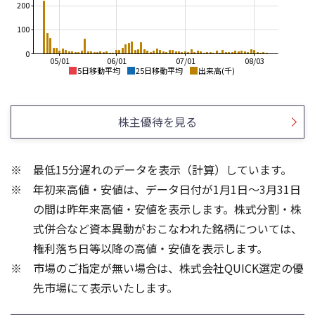
200
100
0
05/01
06/01
07/01
08/03
5日移動平均
25日移動平均
出来高(千)
4,500
4,500
4,000
4,000
株主優待を見る
3,500
3,500
3,000
2,500
3,000
最低15分遅れのデータを表示（計算）しています。
2,000
2,500
年初来高値・安値は、データ日付が1月1日～3月31日
1,500
2,000
1,000
の間は昨年来高値・安値を表示します。株式分割・株
80
80
式併合など資本異動がおこなわれた銘柄については、
60
60
権利落ち日等以降の高値・安値を表示します。
40
40
市場のご指定が無い場合は、株式会社QUICK選定の優
20
20
先市場にて表示いたします。
0
0
25/04
21/01
25/06
22/01
25/08
25/10
23/01
25/12
24/01
26/02
25/01
26/04
26/06
26/01
26/08
5ヶ月移動平均
13週移動平均
25ヶ月移動平均
26週移動平均
出来高(千)
出来高(千)