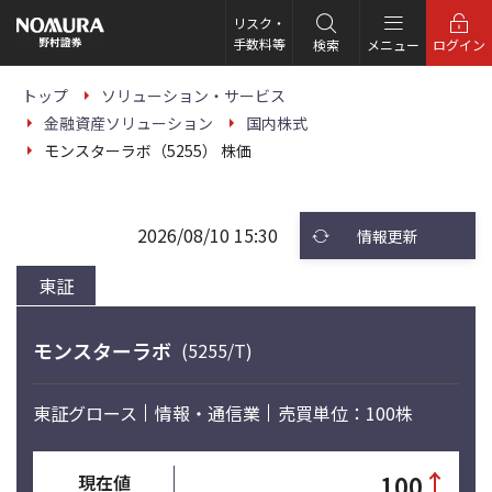
こ
の
リスク・
ペ
手数料等
検索
メニュー
ログイン
ー
ジ
の
トップ
ソリューション・サービス
本
金融資産ソリューション
国内株式
文
へ
モンスターラボ（5255） 株価
2026/08/10 15:30
情報更新
東証
モンスターラボ
(5255/T)
東証グロース
情報・通信業
売買単位：100株
↑
100
現在値