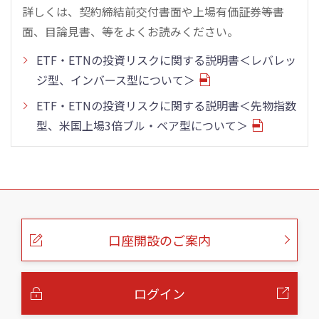
詳しくは、契約締結前交付書面や上場有価証券等書
面、目論見書、等をよくお読みください。
ETF・ETNの投資リスクに関する説明書＜レバレッ
ジ型、インバース型について＞
ETF・ETNの投資リスクに関する説明書＜先物指数
型、米国上場3倍ブル・ベア型について＞
こ
の
ペ
ー
口座開設のご案内
ジ
の
本
文
へ
ログイン