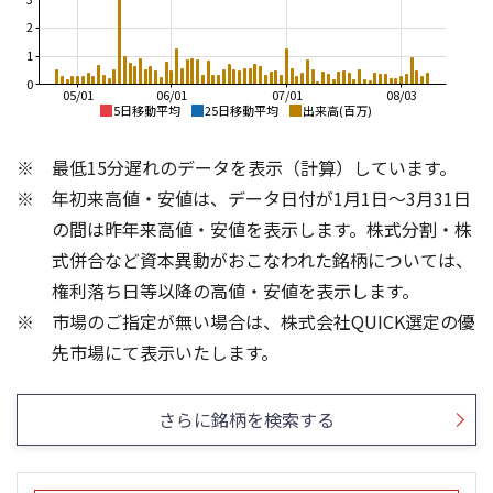
2
1
0
05/01
06/01
07/01
08/03
5日移動平均
25日移動平均
出来高(百万)
1,200
350
最低15分遅れのデータを表示（計算）しています。
1,000
300
年初来高値・安値は、データ日付が1月1日～3月31日
250
800
の間は昨年来高値・安値を表示します。株式分割・株
200
600
式併合など資本異動がおこなわれた銘柄については、
150
400
権利落ち日等以降の高値・安値を表示します。
100
200
市場のご指定が無い場合は、株式会社QUICK選定の優
50
0
30
15
先市場にて表示いたします。
20
10
10
5
さらに銘柄を検索する
0
0
25/04
25/06
25/08
25/10
25/12
24/01
26/02
25/01
26/04
26/06
26/01
26/08
5ヶ月移動平均
13週移動平均
25ヶ月移動平均
26週移動平均
出来高(百万)
出来高(百万)