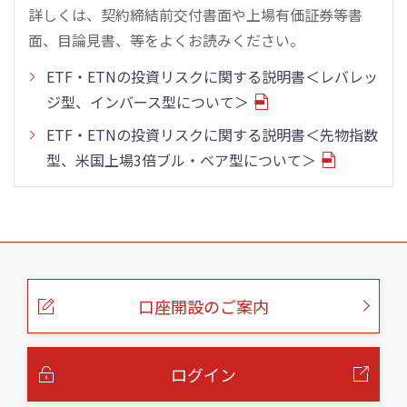
詳しくは、契約締結前交付書面や上場有価証券等書
面、目論見書、等をよくお読みください。
ETF・ETNの投資リスクに関する説明書＜レバレッ
ジ型、インバース型について＞
ETF・ETNの投資リスクに関する説明書＜先物指数
型、米国上場3倍ブル・ベア型について＞
こ
の
ペ
ー
口座開設のご案内
ジ
の
本
文
へ
ログイン