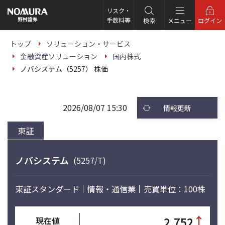
こ
の
リスク・
ペ
手数料等
検索
メニュー
ログイン
ー
ジ
の
トップ
ソリューション・サービス
本
金融資産ソリューション
国内株式
文
へ
ノバシステム（5257） 株価
2026/08/07 15:30
情報更新
東証
ノバシステム
(5257/T)
東証スタンダード
情報・通信業
売買単位：100株
↑
2,752
現在値