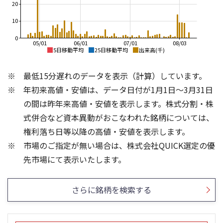
20
10
0
05/01
06/01
07/01
08/03
5日移動平均
25日移動平均
出来高(千)
3,200
4,000
最低15分遅れのデータを表示（計算）しています。
3,000
3,500
年初来高値・安値は、データ日付が1月1日～3月31日
2,800
の間は昨年来高値・安値を表示します。株式分割・株
3,000
2,600
式併合など資本異動がおこなわれた銘柄については、
2,500
権利落ち日等以降の高値・安値を表示します。
2,400
市場のご指定が無い場合は、株式会社QUICK選定の優
2,200
2,000
40
3
先市場にて表示いたします。
30
2
20
1
さらに銘柄を検索する
10
0
0
25/04
25/06
25/08
25/10
25/12
24/01
26/02
25/01
26/04
26/06
26/01
26/08
5ヶ月移動平均
13週移動平均
25ヶ月移動平均
26週移動平均
出来高(百万)
出来高(千)