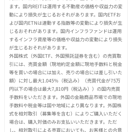
ます。国内REITは運用する不動産の価格や収益力の変
動により損失が生じるおそれがあります。国内ETFお
よび国内ETNは連動する指数等の変動により損失が生
じるおそれがあります。国内インフラファンドは運用
するインフラ資産等の価格や収益力の変動により損失
が生じるおそれがあります。
外国株式（外国ETF、外国預託証券を含む）の売買取
引には、売買金額（現地約定金額に現地手数料と税金
等を買いの場合には加え、売りの場合には差し引いた
額）に対し最大1.045％（税込み）（売買代金が75万
円以下の場合は最大7,810円（税込み））の国内売買
手数料をいただきます。外国の金融商品市場での現地
手数料や税金等は国や地域により異なります。外国株
式を相対取引（募集等を含む）によりご購入いただく
場合は、購入対価のみお支払いいただきます。ただ
し、相対取引による売買においても、お客様との合意