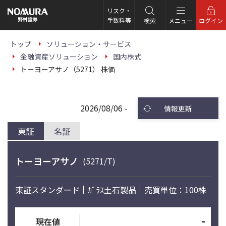
こ
の
リスク・
ペ
手数料等
検索
メニュー
ログイン
ー
ジ
の
トップ
ソリューション・サービス
本
金融資産ソリューション
国内株式
文
へ
トーヨーアサノ（5271） 株価
2026/08/06 -
情報更新
東証
名証
トーヨーアサノ
(5271/T)
東証スタンダード
ｶﾞﾗｽ土石製品
売買単位：100株
-
現在値