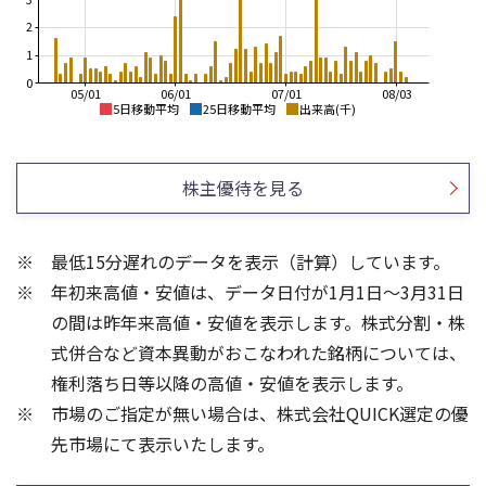
2
1
0
05/01
06/01
07/01
08/03
5日移動平均
25日移動平均
出来高(千)
2,800
3,000
2,600
株主優待を見る
2,500
2,400
2,000
2,200
最低15分遅れのデータを表示（計算）しています。
1,500
2,000
年初来高値・安値は、データ日付が1月1日～3月31日
1,800
1,000
の間は昨年来高値・安値を表示します。株式分割・株
10
15
式併合など資本異動がおこなわれた銘柄については、
10
権利落ち日等以降の高値・安値を表示します。
5
5
市場のご指定が無い場合は、株式会社QUICK選定の優
先市場にて表示いたします。
0
0
25/04
21/01
25/06
22/01
25/08
25/10
23/01
25/12
24/01
26/02
25/01
26/04
26/06
26/01
26/08
5ヶ月移動平均
13週移動平均
25ヶ月移動平均
26週移動平均
出来高(千)
出来高(千)