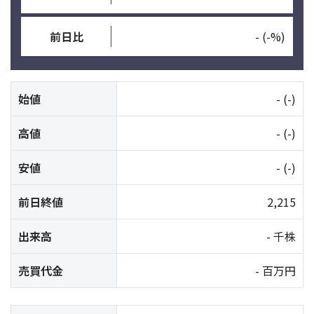
前日比
-
(-%)
始値
-
(-)
高値
-
(-)
安値
-
(-)
前日終値
2,215
出来高
- 千株
売買代金
- 百万円