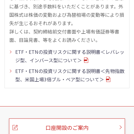
に基づき、別途手数料をいただくことがあります。外
国株式は株価の変動および為替相場の変動等により損
失が生じるおそれがあります。
詳しくは、契約締結前交付書面や上場有価証券等書
面、目論見書、等をよくお読みください。
ETF・ETNの投資リスクに関する説明書＜レバレッ
ジ型、インバース型について＞
ETF・ETNの投資リスクに関する説明書＜先物指数
型、米国上場3倍ブル・ベア型について＞
こ
の
ペ
ー
口座開設のご案内
ジ
の