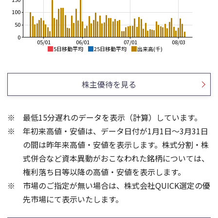
100
50
0
05/01
06/01
07/01
08/03
5日移動平均
25日移動平均
出来高(千)
2,200
2,500
2,000
2,000
株主優待を見る
1,800
1,600
1,500
1,400
1,000
1,200
最低15分遅れのデータを表示（計算）しています。
1,000
500
年初来高値・安値は、データ日付が1月1日～3月31日
800
600
0
の間は昨年来高値・安値を表示します。株式分割・株
200
300
式併合など資本異動がおこなわれた銘柄については、
150
200
権利落ち日等以降の高値・安値を表示します。
100
100
市場のご指定が無い場合は、株式会社QUICK選定の優
50
先市場にて表示いたします。
0
0
25/04
21/01
25/06
22/01
25/08
25/10
23/01
25/12
24/01
26/02
25/01
26/04
26/06
26/01
26/08
5ヶ月移動平均
13週移動平均
25ヶ月移動平均
26週移動平均
出来高(千)
出来高(千)