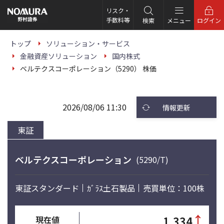
こ
の
リスク・
ペ
手数料等
検索
メニュー
ログイン
ー
ジ
の
トップ
ソリューション・サービス
本
金融資産ソリューション
国内株式
文
へ
ベルテクスコーポレーション（5290） 株価
2026/08/06 11:30
情報更新
東証
ベルテクスコーポレーション
(5290/T)
東証スタンダード
ｶﾞﾗｽ土石製品
売買単位：100株
↑
1,334
現在値