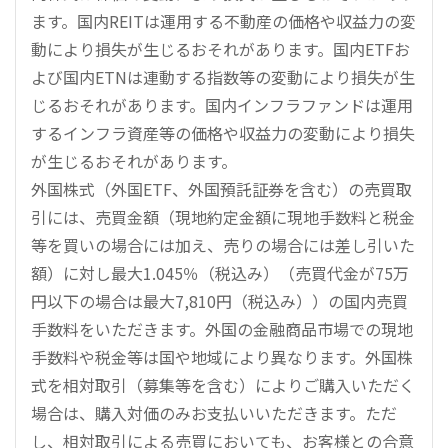
ます。国内REITは運用する不動産の価格や収益力の変
動により損失が生じるおそれがあります。国内ETFお
よび国内ETNは連動する指数等の変動により損失が生
じるおそれがあります。国内インフラファンドは運用
するインフラ資産等の価格や収益力の変動により損失
が生じるおそれがあります。
外国株式（外国ETF、外国預託証券を含む）の売買取
引には、売買金額（現地約定金額に現地手数料と税金
等を買いの場合には加え、売りの場合には差し引いた
額）に対し最大1.045％（税込み）（売買代金が75万
円以下の場合は最大7,810円（税込み））の国内売買
手数料をいただきます。外国の金融商品市場での現地
手数料や税金等は国や地域により異なります。外国株
式を相対取引（募集等を含む）によりご購入いただく
場合は、購入対価のみお支払いいただきます。ただ
し、相対取引による売買においても、お客様との合意