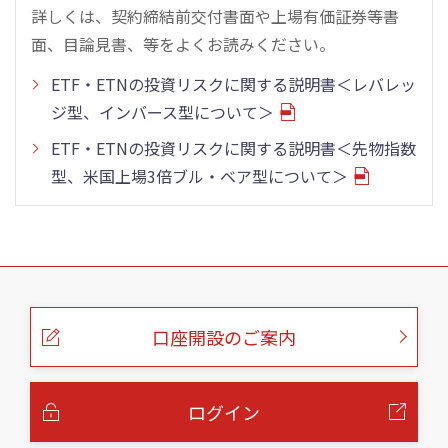
詳しくは、契約締結前交付書面や上場有価証券等書
面、目論見書、等をよくお読みください。
ETF・ETNの投資リスクに関する説明書＜レバレッ
ジ型、インバース型について＞
ETF・ETNの投資リスクに関する説明書＜先物指数
型、米国上場3倍ブル・ベア型について＞
こ
の
ペ
ー
口座開設のご案内
ジ
の
本
文
へ
ログイン