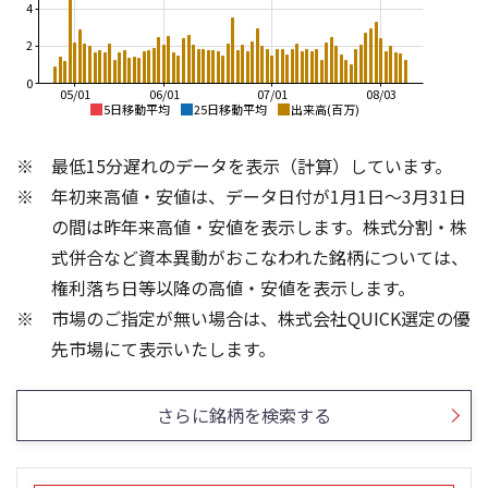
4
2
0
05/01
06/01
07/01
08/03
5日移動平均
25日移動平均
出来高(百万)
8,000
8,000
最低15分遅れのデータを表示（計算）しています。
7,000
7,000
年初来高値・安値は、データ日付が1月1日～3月31日
6,000
6,000
5,000
5,000
の間は昨年来高値・安値を表示します。株式分割・株
4,000
4,000
式併合など資本異動がおこなわれた銘柄については、
3,000
3,000
権利落ち日等以降の高値・安値を表示します。
2,000
2,000
市場のご指定が無い場合は、株式会社QUICK選定の優
1,000
1,000
3
4
先市場にて表示いたします。
3
2
2
1
さらに銘柄を検索する
1
0
0
25/04
21/01
25/06
22/01
25/08
25/10
23/01
25/12
24/01
26/02
25/01
26/04
26/06
26/01
26/08
5ヶ月移動平均
13週移動平均
25ヶ月移動平均
26週移動平均
出来高(百万)
出来高(百万)