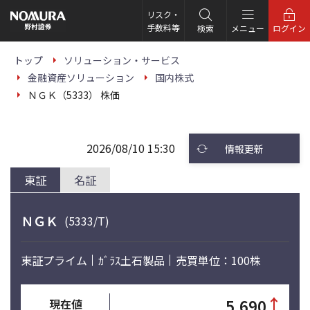
こ
の
リスク・
ペ
手数料等
検索
メニュー
ログイン
ー
ジ
の
トップ
ソリューション・サービス
本
金融資産ソリューション
国内株式
文
へ
ＮＧＫ（5333） 株価
2026/08/10 15:30
情報更新
東証
名証
ＮＧＫ
(5333/T)
東証プライム
ｶﾞﾗｽ土石製品
売買単位：100株
↑
5,690
現在値