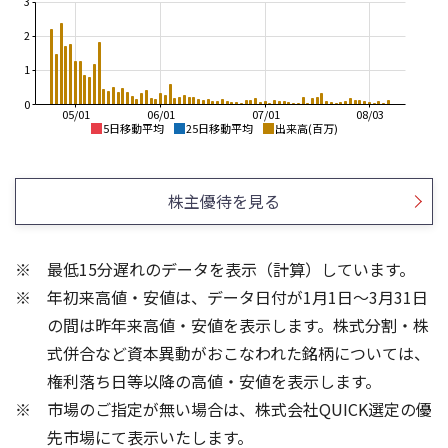
3
2
1
0
05/01
06/01
07/01
08/03
5日移動平均
25日移動平均
出来高(百万)
1,200
500
450
1,000
株主優待を見る
400
800
350
300
600
250
最低15分遅れのデータを表示（計算）しています。
400
200
年初来高値・安値は、データ日付が1月1日～3月31日
200
150
100
0
の間は昨年来高値・安値を表示します。株式分割・株
4
3
式併合など資本異動がおこなわれた銘柄については、
3
2
権利落ち日等以降の高値・安値を表示します。
2
1
市場のご指定が無い場合は、株式会社QUICK選定の優
1
先市場にて表示いたします。
0
0
25/04
21/01
25/06
22/01
25/08
23/01
25/10
25/12
24/01
26/02
25/01
26/04
26/06
26/01
26/08