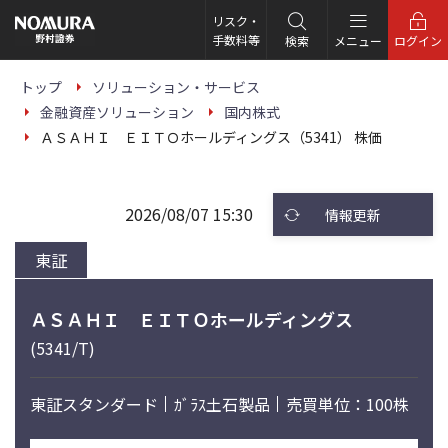
こ
の
リスク・
ペ
手数料等
検索
メニュー
ログイン
ー
ジ
の
トップ
ソリューション・サービス
本
金融資産ソリューション
国内株式
文
へ
ＡＳＡＨＩ ＥＩＴＯホールディングス（5341） 株価
2026/08/07 15:30
情報更新
東証
ＡＳＡＨＩ ＥＩＴＯホールディングス
(5341/T)
東証スタンダード
ｶﾞﾗｽ土石製品
売買単位：100株