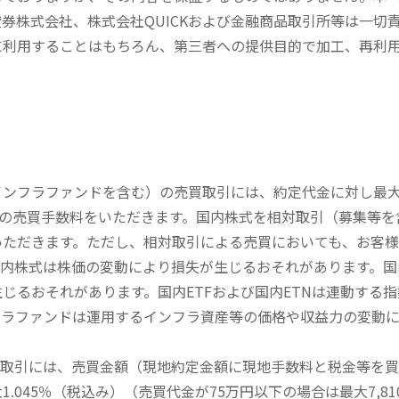
券株式会社、株式会社QUICKおよび金融商品取引所等は一切
に利用することはもちろん、第三者への提供目的で加工、再利
内インフラファンドを含む）の売買取引には、約定代金に対し最大1
））の売買手数料をいただきます。国内株式を相対取引（募集等
いただきます。ただし、相対取引による売買においても、お客
内株式は株価の変動により損失が生じるおそれがあります。国内
じるおそれがあります。国内ETFおよび国内ETNは連動する
フラファンドは運用するインフラ資産等の価格や収益力の変動
買取引には、売買金額（現地約定金額に現地手数料と税金等を
045％（税込み）（売買代金が75万円以下の場合は最大7,81