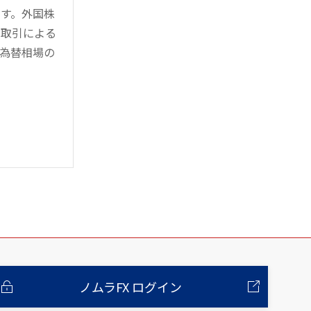
す。外国株
対取引による
為替相場の
ノムラFX ログイン