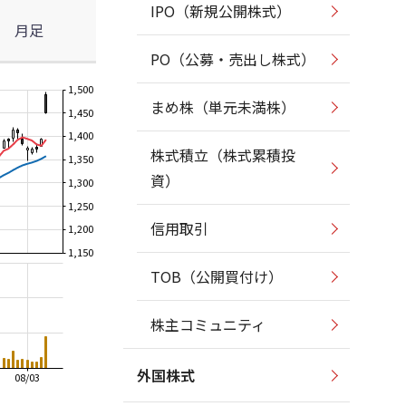
IPO（新規公開株式）
月足
PO（公募・売出し株式）
1,500
まめ株（単元未満株）
1,450
1,400
株式積立（株式累積投
1,350
資）
1,300
1,250
信用取引
1,200
1,150
TOB（公開買付け）
株主コミュニティ
外国株式
08/03