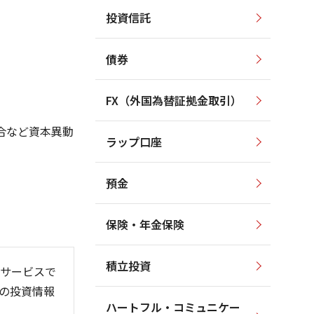
投資信託
1,800
1,800
1,600
1,600
1,400
債券
1,200
1,400
1,000
1,200
800
FX（外国為替証拠金取引）
600
1,000
合など資本異動
400
ラップ口座
800
200
預金
保険・年金保険
6/06
26/01
26/08
)
積立投資
サービスで
の投資情報
ハートフル・コミュニケー