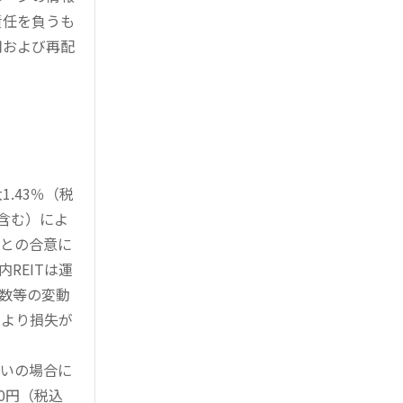
責任を負うも
用および再配
.43％（税
を含む）によ
様との合意に
REITは運
指数等の変動
により損失が
買いの場合に
0円（税込