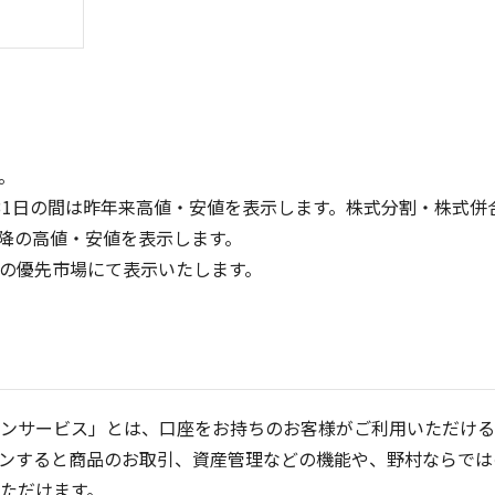
。
31日の間は昨年来高値・安値を表示します。株式分割・株式併
降の高値・安値を表示します。
1,500
1,000
定の優先市場にて表示いたします。
1,000
500
500
0
0
25/04
21/01
25/06
22/01
25/08
25/10
23/01
25/12
24/01
26/02
25/01
26/04
2
5ヶ月移動平均
13週移動平均
25ヶ月移動平均
26週移動平均
出来高(千)
出来高(千
ンサービス」とは、口座をお持ちのお客様がご利用いただける
ンすると商品のお取引、資産管理などの機能や、野村ならでは
ただけます。