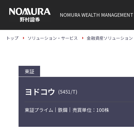
こ
の
ペ
NOMURA
WEALTH MANAGEMENT
ー
ジ
の
本
文
トップ
ソリューション・サービス
金融資産ソリューション
へ
東証
ヨドコウ
(5451/T)
東証プライム
鉄鋼
売買単位：100株