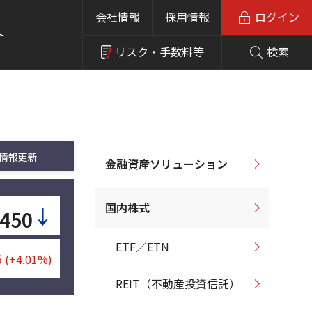
会社情報
採用情報
ログイン
ト
リスク・
手数料等
検索
情報更新
金融資産ソリューション
国内株式
↓
,450
ETF／ETN
6
(+4.01%)
REIT（不動産投資信託）