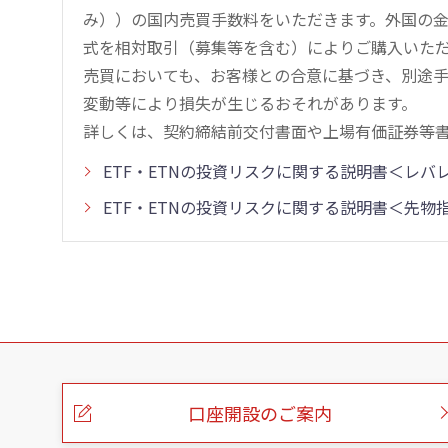
み））の国内売買手数料をいただきます。外国の
式を相対取引（募集等を含む）によりご購入いた
売買においても、お客様との合意に基づき、別途
変動等により損失が生じるおそれがあります。
詳しくは、契約締結前交付書面や上場有価証券等
ETF・ETNの投資リスクに関する説明書＜レ
ETF・ETNの投資リスクに関する説明書＜先
こ
の
ペ
ー
口座開設のご案内
ジ
の
本