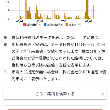
10
5
0
05/01
06/01
07/01
08/03
5日移動平均
25日移動平均
出来高(千)
1,500
1,600
最低15分遅れのデータを表示（計算）しています。
1,400
1,400
年初来高値・安値は、データ日付が1月1日～3月31日
1,300
1,200
1,200
の間は昨年来高値・安値を表示します。株式分割・株
1,000
1,100
式併合など資本異動がおこなわれた銘柄については、
800
1,000
権利落ち日等以降の高値・安値を表示します。
600
900
市場のご指定が無い場合は、株式会社QUICK選定の優
800
400
20
15
先市場にて表示いたします。
15
10
10
5
さらに銘柄を検索する
5
0
0
25/04
21/01
25/06
22/01
25/08
25/10
23/01
25/12
24/01
26/02
25/01
26/04
26/06
26/01
26/08
5ヶ月移動平均
13週移動平均
25ヶ月移動平均
26週移動平均
出来高(千)
出来高(千)