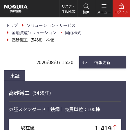
こ
の
リスク・
ペ
手数料等
検索
メニュー
ログイン
ー
ジ
の
トップ
ソリューション・サービス
本
金融資産ソリューション
国内株式
文
へ
高砂鐵工（5458） 株価
2026/08/07 15:30
情報更新
東証
高砂鐵工
(5458/T)
東証スタンダード
鉄鋼
売買単位：100株
↑
1,419
現在値