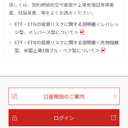
詳しくは、契約締結前交付書面や上場有価証券等書
面、目論見書、等をよくお読みください。
ETF・ETNの投資リスクに関する説明書＜レバレッ
ジ型、インバース型について＞
ETF・ETNの投資リスクに関する説明書＜先物指数
型、米国上場3倍ブル・ベア型について＞
こ
の
ペ
ー
口座開設のご案内
ジ
の
本
文
へ
ログイン