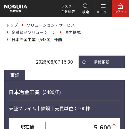
こ
の
リスク・
ペ
手数料等
検索
メニュー
ログイン
ー
ジ
の
トップ
ソリューション・サービス
本
金融資産ソリューション
国内株式
文
へ
日本冶金工業（5480） 株価
2026/08/07 15:30
情報更新
東証
日本冶金工業
(5480/T)
東証プライム
鉄鋼
売買単位：100株
↑
5,600
現在値