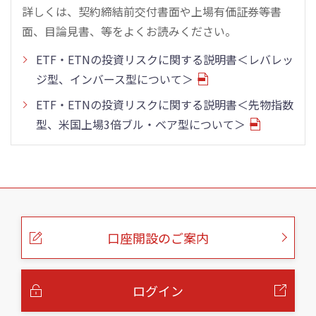
詳しくは、契約締結前交付書面や上場有価証券等書
面、目論見書、等をよくお読みください。
ETF・ETNの投資リスクに関する説明書＜レバレッ
ジ型、インバース型について＞
ETF・ETNの投資リスクに関する説明書＜先物指数
型、米国上場3倍ブル・ベア型について＞
こ
の
ペ
ー
口座開設のご案内
ジ
の
本
文
へ
ログイン