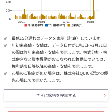
400
200
0
05/01
06/01
07/01
08/03
5日移動平均
25日移動平均
出来高(千)
6,000
6,000
最低15分遅れのデータを表示（計算）しています。
5,500
5,000
年初来高値・安値は、データ日付が1月1日～3月31日
5,000
4,000
の間は昨年来高値・安値を表示します。株式分割・株
4,500
3,000
式併合など資本異動がおこなわれた銘柄については、
4,000
権利落ち日等以降の高値・安値を表示します。
2,000
3,500
市場のご指定が無い場合は、株式会社QUICK選定の優
3,000
1,000
200
600
先市場にて表示いたします。
150
400
100
200
さらに銘柄を検索する
50
0
0
25/04
21/01
25/06
22/01
25/08
25/10
23/01
25/12
24/01
26/02
25/01
26/04
26/06
26/01
26/08
5ヶ月移動平均
13週移動平均
25ヶ月移動平均
26週移動平均
出来高(千)
出来高(千)