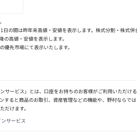
。
31日の間は昨年来高値・安値を表示します。株式分割・株式併
降の高値・安値を表示します。
定の優先市場にて表示いたします。
3
4
3
2
2
ンサービス」とは、口座をお持ちのお客様がご利用いただける
1
1
ンすると商品のお取引、資産管理などの機能や、野村ならでは
0
0
25/04
25/06
25/08
25/10
25/12
24/01
26/02
25/01
26/04
2
ただけます。
5ヶ月移動平均
13週移動平均
25ヶ月移動平均
26週移動平均
出来高(百万)
出来高(百万)
インサービス