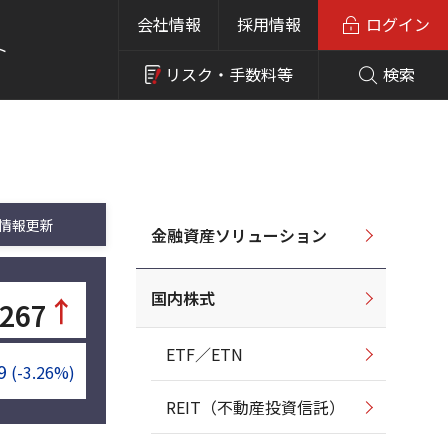
会社情報
採用情報
ログイン
ト
リスク・
手数料等
検索
情報更新
金融資産ソリューション
国内株式
↑
267
ETF／ETN
9
(-3.26%)
REIT（不動産投資信託）