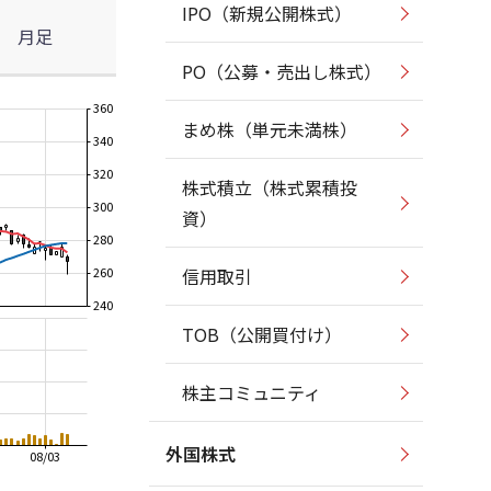
IPO（新規公開株式）
月足
PO（公募・売出し株式）
360
まめ株（単元未満株）
340
320
株式積立（株式累積投
300
資）
280
260
信用取引
240
TOB（公開買付け）
株主コミュニティ
外国株式
08/03