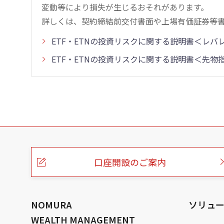
変動等により損失が生じるおそれがあります。
詳しくは、契約締結前交付書面や上場有価証券等
ETF・ETNの投資リスクに関する説明書＜レ
ETF・ETNの投資リスクに関する説明書＜先
こ
の
ペ
ー
口座開設のご案内
ジ
の
本
文
へ
NOMURA
ソリュ
WEALTH MANAGEMENT