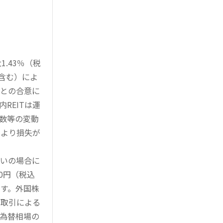
.43％（税
を含む）によ
様との合意に
REITは運
指数等の変動
により損失が
買いの場合に
0円（税込
す。外国株
対取引による
為替相場の