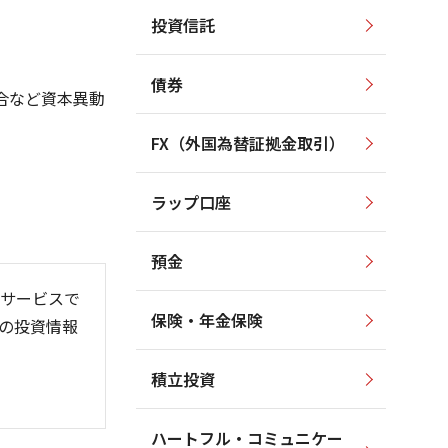
投資信託
1,600
2,500
1,400
2,000
1,200
債券
合など資本異動
1,500
1,000
800
1,000
FX（外国為替証拠金取引）
600
500
400
ラップ口座
200
0
預金
サービスで
保険・年金保険
の投資情報
6/06
26/01
26/08
積立投資
ハートフル・コミュニケー