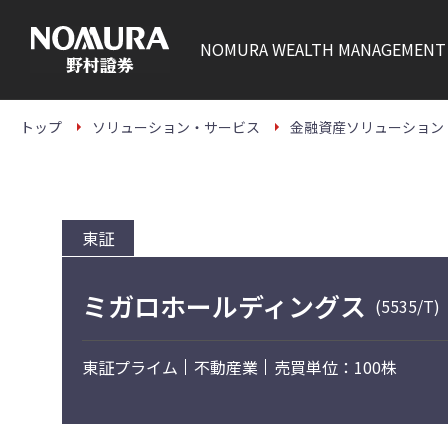
こ
の
ペ
NOMURA
WEALTH MANAGEMENT
ー
ジ
の
本
文
トップ
ソリューション・サービス
金融資産ソリューション
へ
東証
ミガロホールディングス
(5535/T)
東証プライム
不動産業
売買単位：100株