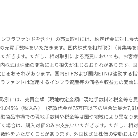
内インフラファンドを含む）の売買取引には、約定代金に対し最大1
））の売買手数料をいただきます。国内株式を相対取引（募集等
いただきます。ただし、相対取引による売買においても、お客
内株式は株価の変動により損失が生じるおそれがあります。国内
じるおそれがあります。国内ETFおよび国内ETNは連動する
フラファンドは運用するインフラ資産等の価格や収益力の変動
買取引には、売買金額（現地約定金額に現地手数料と税金等を
045％（税込み）（売買代金が75万円以下の場合は最大7,81
金融商品市場での現地手数料や税金等は国や地域により異なりま
だく場合は、購入対価のみお支払いいただきます。ただし、相
手数料をいただくことがあります。外国株式は株価の変動および