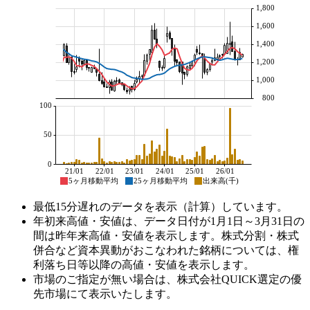
1,800
1,600
1,400
1,200
1,000
800
100
50
0
21/01
22/01
23/01
24/01
25/01
26/01
5ヶ月移動平均
25ヶ月移動平均
出来高(千)
最低15分遅れのデータを表示（計算）しています。
年初来高値・安値は、データ日付が1月1日～3月31日の
間は昨年来高値・安値を表示します。株式分割・株式
併合など資本異動がおこなわれた銘柄については、権
利落ち日等以降の高値・安値を表示します。
市場のご指定が無い場合は、株式会社QUICK選定の優
先市場にて表示いたします。