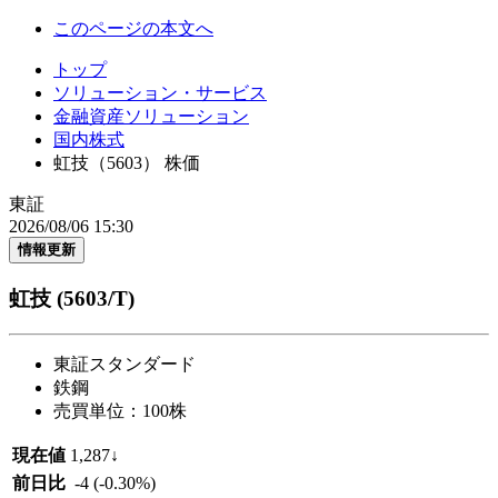
このページの本文へ
トップ
ソリューション・サービス
金融資産ソリューション
国内株式
虹技（5603） 株価
東証
2026/08/06 15:30
情報更新
虹技
(5603/T)
東証スタンダード
鉄鋼
売買単位：100株
現在値
1,287
↓
前日比
-4
(-0.30%)