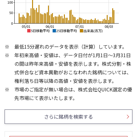
100
50
0
05/01
06/01
07/01
08/03
5日移動平均
25日移動平均
出来高(百万)
7,000
7,000
最低15分遅れのデータを表示（計算）しています。
6,000
6,000
年初来高値・安値は、データ日付が1月1日～3月31日
5,000
5,000
4,000
4,000
の間は昨年来高値・安値を表示します。株式分割・株
3,000
3,000
式併合など資本異動がおこなわれた銘柄については、
2,000
2,000
権利落ち日等以降の高値・安値を表示します。
1,000
1,000
市場のご指定が無い場合は、株式会社QUICK選定の優
0
0
150
150
先市場にて表示いたします。
100
100
50
50
さらに銘柄を検索する
0
0
25/04
21/01
25/06
22/01
25/08
25/10
23/01
25/12
24/01
26/02
25/01
26/04
26/06
26/01
26/08
5ヶ月移動平均
13週移動平均
25ヶ月移動平均
26週移動平均
出来高(百万)
出来高(百万)