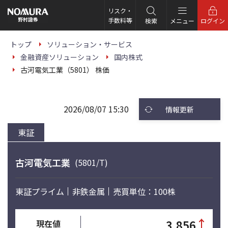
こ
の
リスク・
ペ
手数料等
検索
メニュー
ログイン
ー
ジ
の
トップ
ソリューション・サービス
本
金融資産ソリューション
国内株式
文
へ
古河電気工業（5801） 株価
2026/08/07 15:30
情報更新
東証
古河電気工業
(5801/T)
東証プライム
非鉄金属
売買単位：100株
↑
3,856
現在値