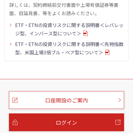
詳しくは、契約締結前交付書面や上場有価証券等書
面、目論見書、等をよくお読みください。
ETF・ETNの投資リスクに関する説明書＜レバレッ
ジ型、インバース型について＞
ETF・ETNの投資リスクに関する説明書＜先物指数
型、米国上場3倍ブル・ベア型について＞
こ
の
ペ
ー
口座開設のご案内
ジ
の
本
文
へ
ログイン