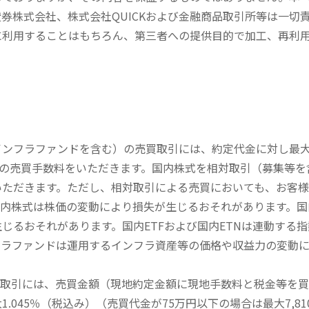
券株式会社、株式会社QUICKおよび金融商品取引所等は一切
に利用することはもちろん、第三者への提供目的で加工、再利
内インフラファンドを含む）の売買取引には、約定代金に対し最大1
））の売買手数料をいただきます。国内株式を相対取引（募集等
いただきます。ただし、相対取引による売買においても、お客
内株式は株価の変動により損失が生じるおそれがあります。国内
じるおそれがあります。国内ETFおよび国内ETNは連動する
フラファンドは運用するインフラ資産等の価格や収益力の変動
買取引には、売買金額（現地約定金額に現地手数料と税金等を
045％（税込み）（売買代金が75万円以下の場合は最大7,81