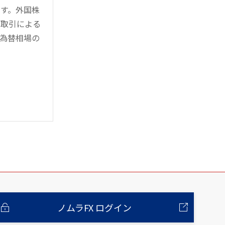
す。外国株
対取引による
為替相場の
ノムラFX ログイン