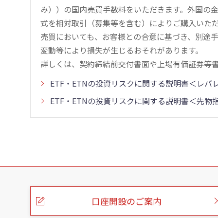
み））の国内売買手数料をいただきます。外国の
式を相対取引（募集等を含む）によりご購入いた
売買においても、お客様との合意に基づき、別途
変動等により損失が生じるおそれがあります。
詳しくは、契約締結前交付書面や上場有価証券等
ETF・ETNの投資リスクに関する説明書＜レ
ETF・ETNの投資リスクに関する説明書＜先
こ
の
ペ
ー
口座開設のご案内
ジ
の
本