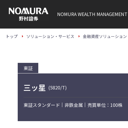
こ
の
ペ
NOMURA
WEALTH MANAGEMENT
ー
ジ
の
本
文
トップ
ソリューション・サービス
金融資産ソリューション
へ
東証
三ッ星
(5820/T)
東証スタンダード
非鉄金属
売買単位：100株