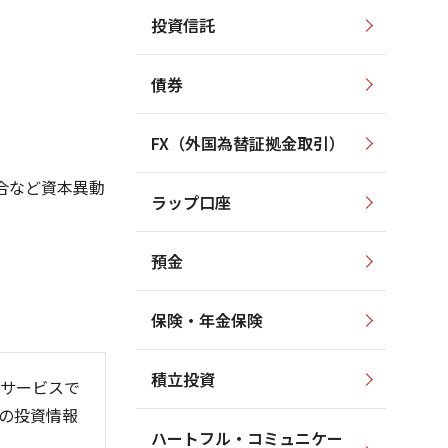
投資信託
1,300
5,000
1,200
4,000
1,100
債券
3,000
1,000
900
2,000
FX（外国為替証拠金取引）
800
1,000
700
合など資本異動
ラップ口座
600
0
預金
保険・年金保険
6/06
26/01
26/08
積立投資
サービスで
の投資情報
ハートフル・コミュニケー