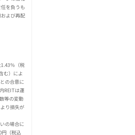
責任を負うも
用および再配
.43％（税
を含む）によ
様との合意に
REITは運
指数等の変動
により損失が
買いの場合に
0円（税込