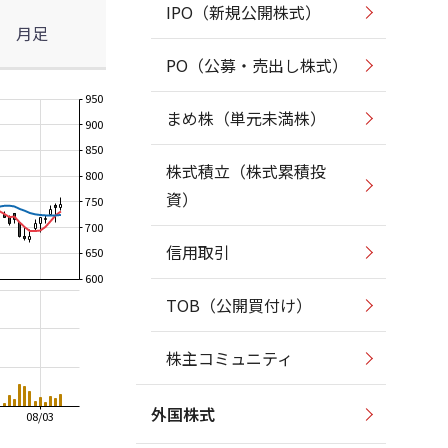
IPO（新規公開株式）
月足
PO（公募・売出し株式）
950
まめ株（単元未満株）
900
850
株式積立（株式累積投
800
資）
750
700
信用取引
650
600
TOB（公開買付け）
株主コミュニティ
外国株式
08/03