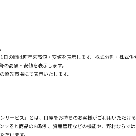
。
31日の間は昨年来高値・安値を表示します。株式分割・株式併
降の高値・安値を表示します。
300
600
定の優先市場にて表示いたします。
200
400
100
200
0
0
25/04
21/01
25/06
22/01
25/08
25/10
23/01
25/12
24/01
26/02
25/01
26/04
2
5ヶ月移動平均
13週移動平均
25ヶ月移動平均
26週移動平均
出来高(千)
出来高(千)
ンサービス」とは、口座をお持ちのお客様がご利用いただける
ンすると商品のお取引、資産管理などの機能や、野村ならでは
ただけます。