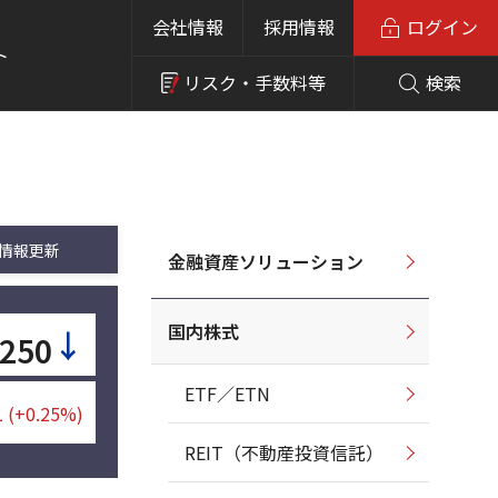
会社情報
採用情報
ログイン
ト
リスク・
手数料等
検索
情報更新
金融資産ソリューション
国内株式
↓
,250
ETF／ETN
1
(+0.25%)
REIT（不動産投資信託）