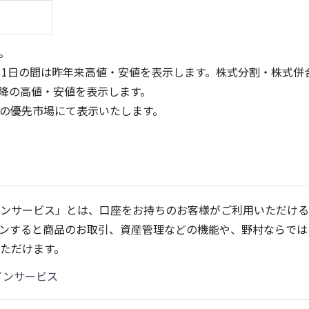
。
31日の間は昨年来高値・安値を表示します。株式分割・株式併
降の高値・安値を表示します。
定の優先市場にて表示いたします。
1,000
4
3
2
500
ンサービス」とは、口座をお持ちのお客様がご利用いただける
1
ンすると商品のお取引、資産管理などの機能や、野村ならでは
0
0
21/01
25/04
25/06
22/01
25/08
23/01
25/10
25/12
24/01
26/02
25/01
26/04
26
2
ただけます。
5ヶ月移動平均
13週移動平均
25ヶ月移動平均
26週移動平均
出来高(百万)
出来高(千)
インサービス