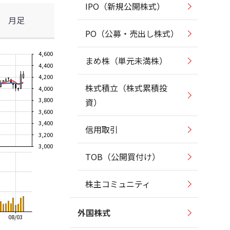
IPO（新規公開株式）
月足
PO（公募・売出し株式）
4,600
まめ株（単元未満株）
4,400
4,200
株式積立（株式累積投
4,000
3,800
資）
3,600
3,400
信用取引
3,200
3,000
TOB（公開買付け）
株主コミュニティ
外国株式
08/03