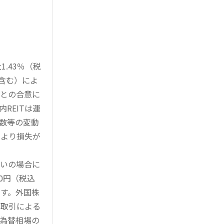
.43％（税
を含む）によ
様との合意に
REITは運
指数等の変動
により損失が
買いの場合に
0円（税込
す。外国株
対取引による
為替相場の