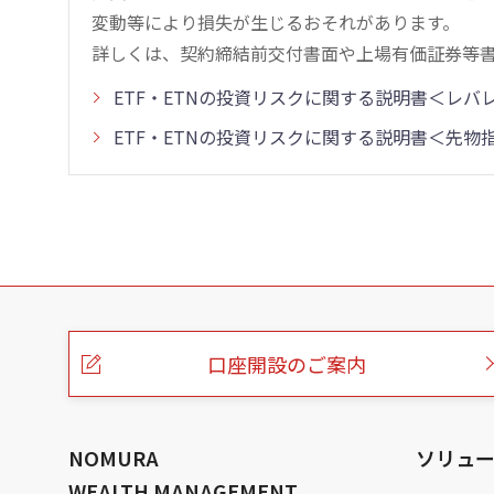
変動等により損失が生じるおそれがあります。
詳しくは、契約締結前交付書面や上場有価証券等
ETF・ETNの投資リスクに関する説明書＜レ
ETF・ETNの投資リスクに関する説明書＜先
こ
の
ペ
ー
口座開設のご案内
ジ
の
本
文
へ
NOMURA
ソリュ
WEALTH MANAGEMENT