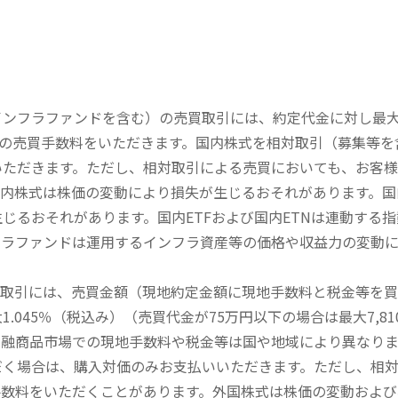
内インフラファンドを含む）の売買取引には、約定代金に対し最大1
））の売買手数料をいただきます。国内株式を相対取引（募集等
いただきます。ただし、相対取引による売買においても、お客
内株式は株価の変動により損失が生じるおそれがあります。国内
じるおそれがあります。国内ETFおよび国内ETNは連動する
フラファンドは運用するインフラ資産等の価格や収益力の変動
買取引には、売買金額（現地約定金額に現地手数料と税金等を
045％（税込み）（売買代金が75万円以下の場合は最大7,81
金融商品市場での現地手数料や税金等は国や地域により異なりま
だく場合は、購入対価のみお支払いいただきます。ただし、相
手数料をいただくことがあります。外国株式は株価の変動および