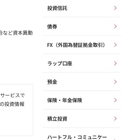
投資信託
4,500
4,500
4,000
4,000
3,500
債券
3,000
合など資本異動
3,500
2,500
FX（外国為替証拠金取引）
3,000
2,000
1,500
2,500
1,000
ラップ口座
2,000
500
預金
サービスで
保険・年金保険
の投資情報
/06
6/01
26/08
積立投資
ハートフル・コミュニケー