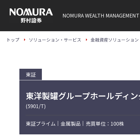
こ
の
ペ
NOMURA
WEALTH MANAGEMENT
ー
ジ
の
本
文
トップ
ソリューション・サービス
金融資産ソリューション
へ
東証
東洋製罐グループホールディン
(5901/T)
東証プライム
金属製品
売買単位：100株