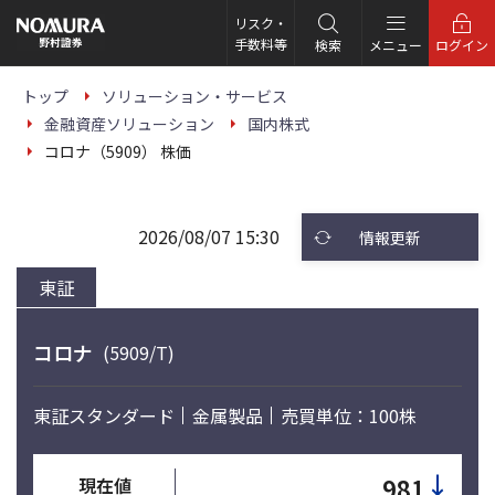
こ
の
リスク・
ペ
手数料等
検索
メニュー
ログイン
ー
ジ
の
トップ
ソリューション・サービス
本
金融資産ソリューション
国内株式
文
へ
コロナ（5909） 株価
2026/08/07 15:30
情報更新
東証
コロナ
(5909/T)
東証スタンダード
金属製品
売買単位：100株
↓
981
現在値