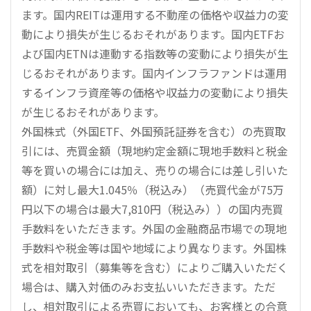
ます。国内REITは運用する不動産の価格や収益力の変
動により損失が生じるおそれがあります。国内ETFお
よび国内ETNは連動する指数等の変動により損失が生
じるおそれがあります。国内インフラファンドは運用
するインフラ資産等の価格や収益力の変動により損失
が生じるおそれがあります。
外国株式（外国ETF、外国預託証券を含む）の売買取
引には、売買金額（現地約定金額に現地手数料と税金
等を買いの場合には加え、売りの場合には差し引いた
額）に対し最大1.045％（税込み）（売買代金が75万
円以下の場合は最大7,810円（税込み））の国内売買
手数料をいただきます。外国の金融商品市場での現地
手数料や税金等は国や地域により異なります。外国株
式を相対取引（募集等を含む）によりご購入いただく
場合は、購入対価のみお支払いいただきます。ただ
し、相対取引による売買においても、お客様との合意