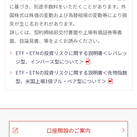
に基づき、別途手数料をいただくことがあります。外
国株式は株価の変動および為替相場の変動等により損
失が生じるおそれがあります。
詳しくは、契約締結前交付書面や上場有価証券等書
面、目論見書、等をよくお読みください。
ETF・ETNの投資リスクに関する説明書＜レバレッ
ジ型、インバース型について＞
ETF・ETNの投資リスクに関する説明書＜先物指数
型、米国上場3倍ブル・ベア型について＞
こ
の
ペ
ー
口座開設のご案内
ジ
の