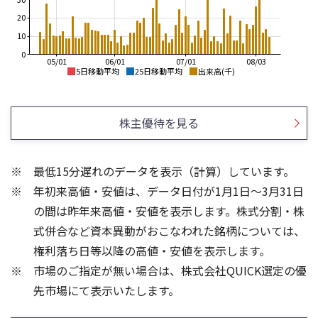
20
10
0
05/01
06/01
07/01
08/03
5日移動平均
25日移動平均
出来高(千)
1,150
1,150
1,100
1,100
株主優待を見る
1,050
1,050
1,000
1,000
950
950
最低15分遅れのデータを表示（計算）しています。
900
900
年初来高値・安値は、データ日付が1月1日～3月31日
850
850
800
800
の間は昨年来高値・安値を表示します。株式分割・株
100
60
式併合など資本異動がおこなわれた銘柄については、
40
権利落ち日等以降の高値・安値を表示します。
50
20
市場のご指定が無い場合は、株式会社QUICK選定の優
先市場にて表示いたします。
0
0
25/04
21/01
25/06
22/01
25/08
23/01
25/10
25/12
24/01
26/02
25/01
26/04
26/06
26/01
26/08
5ヶ月移動平均
13週移動平均
25ヶ月移動平均
26週移動平均
出来高(千)
出来高(千)