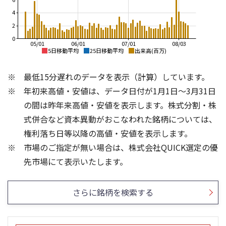
4
2
0
05/01
06/01
07/01
08/03
5日移動平均
25日移動平均
出来高(百万)
2,000
3,500
最低15分遅れのデータを表示（計算）しています。
1,900
3,000
年初来高値・安値は、データ日付が1月1日～3月31日
1,800
の間は昨年来高値・安値を表示します。株式分割・株
2,500
1,700
式併合など資本異動がおこなわれた銘柄については、
2,000
権利落ち日等以降の高値・安値を表示します。
1,600
市場のご指定が無い場合は、株式会社QUICK選定の優
1,500
1,500
4
6
先市場にて表示いたします。
3
4
2
2
さらに銘柄を検索する
1
0
0
25/04
21/01
25/06
22/01
25/08
25/10
23/01
25/12
24/01
26/02
25/01
26/04
26/06
26/01
26/08
5ヶ月移動平均
13週移動平均
25ヶ月移動平均
26週移動平均
出来高(百万)
出来高(百万)