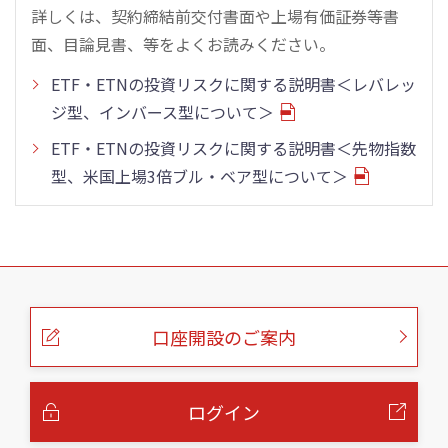
詳しくは、契約締結前交付書面や上場有価証券等書
面、目論見書、等をよくお読みください。
ETF・ETNの投資リスクに関する説明書＜レバレッ
ジ型、インバース型について＞
ETF・ETNの投資リスクに関する説明書＜先物指数
型、米国上場3倍ブル・ベア型について＞
こ
の
ペ
ー
口座開設のご案内
ジ
の
本
文
へ
ログイン