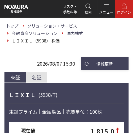
こ
の
リスク・
ペ
手数料等
検索
メニュー
ログイン
ー
ジ
の
トップ
ソリューション・サービス
本
金融資産ソリューション
国内株式
文
へ
ＬＩＸＩＬ（5938） 株価
2026/08/07 15:30
情報更新
東証
名証
ＬＩＸＩＬ
(5938/T)
東証プライム
金属製品
売買単位：100株
↑
1,815.0
現在値