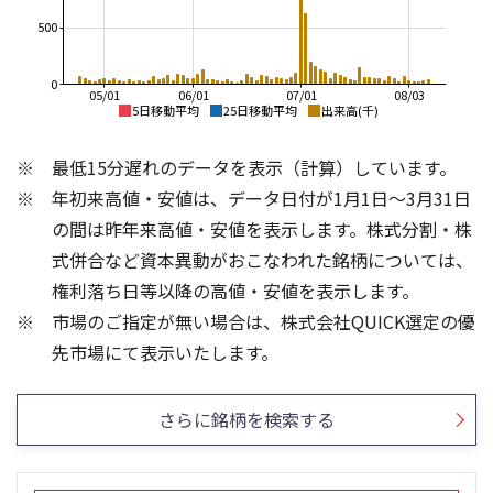
500
0
05/01
06/01
07/01
08/03
5日移動平均
25日移動平均
出来高(千)
750
750
最低15分遅れのデータを表示（計算）しています。
700
700
年初来高値・安値は、データ日付が1月1日～3月31日
650
650
600
の間は昨年来高値・安値を表示します。株式分割・株
600
550
式併合など資本異動がおこなわれた銘柄については、
550
500
権利落ち日等以降の高値・安値を表示します。
500
450
市場のご指定が無い場合は、株式会社QUICK選定の優
450
400
400
200
先市場にて表示いたします。
300
150
200
100
さらに銘柄を検索する
100
50
0
0
25/04
21/01
25/06
22/01
25/08
25/10
23/01
25/12
24/01
26/02
25/01
26/04
26/06
26/01
26/08
5ヶ月移動平均
13週移動平均
25ヶ月移動平均
26週移動平均
出来高(千)
出来高(千)