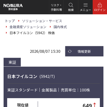
こ
の
リスク・
ペ
手数料等
検索
メニュー
ログイン
ー
ジ
の
トップ
ソリューション・サービス
本
金融資産ソリューション
国内株式
文
へ
日本フイルコン（5942） 株価
2026/08/07 15:30
情報更新
東証
日本フイルコン
(5942/T)
東証スタンダード
金属製品
売買単位：100株
↑
649
現在値