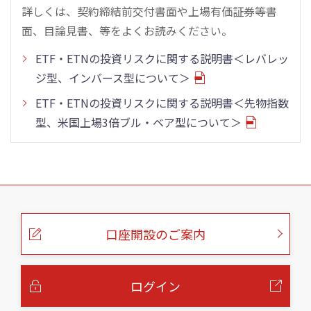
詳しくは、契約締結前交付書面や上場有価証券等書
面、目論見書、等をよくお読みください。
ETF・ETNの投資リスクに関する説明書＜レバレッ
ジ型、インバース型について＞
ETF・ETNの投資リスクに関する説明書＜先物指数
型、米国上場3倍ブル・ベア型について＞
こ
の
ペ
ー
口座開設のご案内
ジ
の
本
文
へ
ログイン