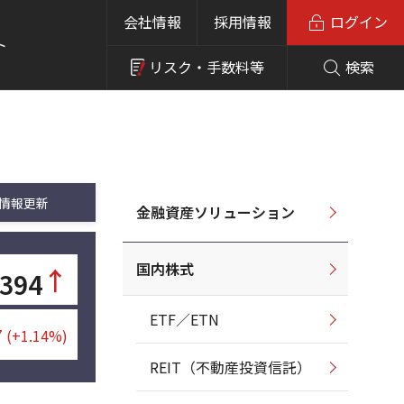
会社情報
採用情報
ログイン
ト
リスク・
手数料等
検索
情報更新
金融資産ソリューション
国内株式
↑
,394
ETF／ETN
7
(+1.14%)
REIT（不動産投資信託）