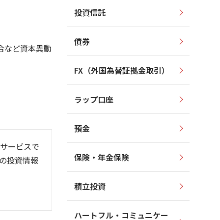
投資信託
2,800
2,800
2,600
2,600
2,400
2,400
債券
2,200
合など資本異動
2,200
2,000
2,000
1,800
FX（外国為替証拠金取引）
1,800
1,600
1,600
1,400
ラップ口座
1,400
1,200
預金
サービスで
保険・年金保険
の投資情報
6/06
26/01
26/08
積立投資
ハートフル・コミュニケー