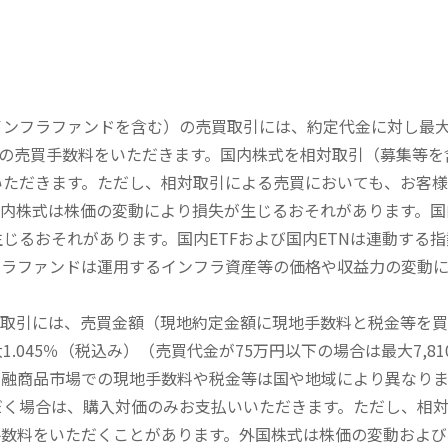
内インフラファンドを含む）の売買取引には、約定代金に対し最大1
））の売買手数料をいただきます。国内株式を相対取引（募集等
いただきます。ただし、相対取引による売買においても、お客
内株式は株価の変動により損失が生じるおそれがあります。国内
じるおそれがあります。国内ETFおよび国内ETNは連動する
フラファンドは運用するインフラ資産等の価格や収益力の変動
買取引には、売買金額（現地約定金額に現地手数料と税金等を
045％（税込み）（売買代金が75万円以下の場合は最大7,81
金融商品市場での現地手数料や税金等は国や地域により異なりま
だく場合は、購入対価のみお支払いいただきます。ただし、相
手数料をいただくことがあります。外国株式は株価の変動および