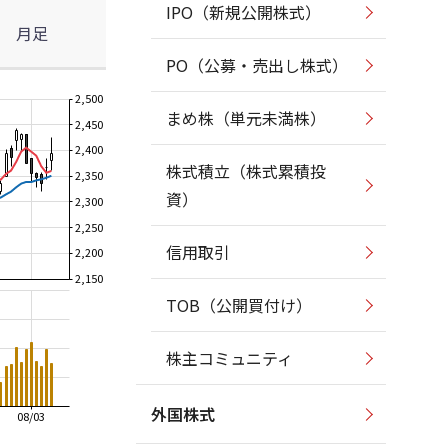
IPO（新規公開株式）
月足
PO（公募・売出し株式）
2,500
まめ株（単元未満株）
2,450
2,400
株式積立（株式累積投
2,350
資）
2,300
2,250
信用取引
2,200
2,150
TOB（公開買付け）
株主コミュニティ
外国株式
08/03