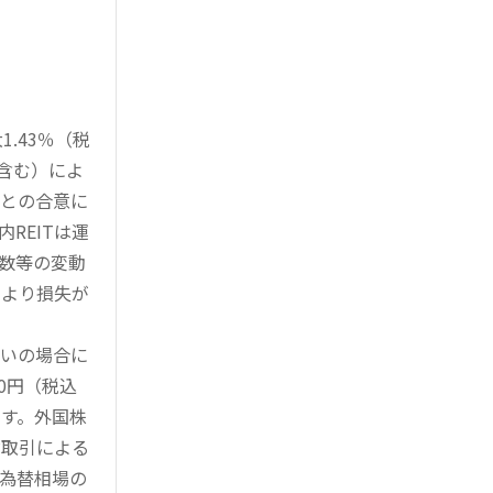
.43％（税
を含む）によ
様との合意に
REITは運
指数等の変動
により損失が
買いの場合に
0円（税込
す。外国株
対取引による
為替相場の