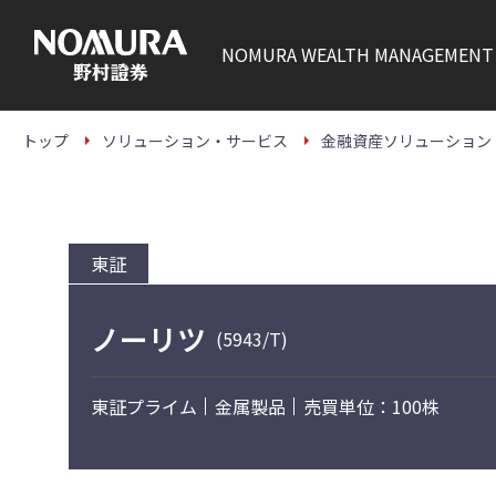
こ
の
ペ
NOMURA
WEALTH MANAGEMENT
ー
ジ
の
本
文
トップ
ソリューション・サービス
金融資産ソリューション
へ
東証
ノーリツ
(5943/T)
東証プライム
金属製品
売買単位：100株