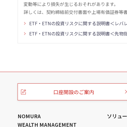
変動等により損失が生じるおそれがあります。
詳しくは、契約締結前交付書面や上場有価証券等
ETF・ETNの投資リスクに関する説明書＜レ
ETF・ETNの投資リスクに関する説明書＜先
こ
の
ペ
ー
口座開設のご案内
ジ
の
本
文
へ
NOMURA
ソリュ
WEALTH MANAGEMENT