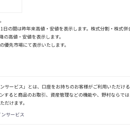
。
31日の間は昨年来高値・安値を表示します。株式分割・株式併
降の高値・安値を表示します。
定の優先市場にて表示いたします。
300
300
200
200
ンサービス」とは、口座をお持ちのお客様がご利用いただける
100
100
ンすると商品のお取引、資産管理などの機能や、野村ならでは
0
0
25/04
21/01
25/06
22/01
25/08
25/10
23/01
25/12
24/01
26/02
25/01
26/04
2
ただけます。
5ヶ月移動平均
13週移動平均
25ヶ月移動平均
26週移動平均
出来高(千)
出来高(千)
インサービス