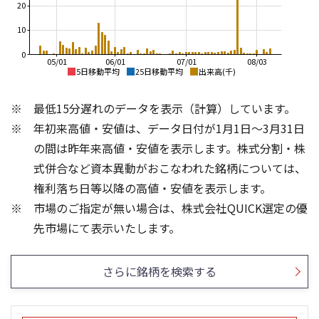
20
10
0
05/01
06/01
07/01
08/03
5日移動平均
25日移動平均
出来高(千)
2,800
2,800
最低15分遅れのデータを表示（計算）しています。
2,600
2,600
2,400
年初来高値・安値は、データ日付が1月1日～3月31日
2,400
2,200
の間は昨年来高値・安値を表示します。株式分割・株
2,200
2,000
式併合など資本異動がおこなわれた銘柄については、
1,800
2,000
1,600
権利落ち日等以降の高値・安値を表示します。
1,800
1,400
市場のご指定が無い場合は、株式会社QUICK選定の優
1,600
1,200
10
8
先市場にて表示いたします。
6
4
5
さらに銘柄を検索する
2
0
0
25/04
21/01
25/06
22/01
25/08
23/01
25/10
25/12
24/01
26/02
25/01
26/04
26/06
26/01
26/08
5ヶ月移動平均
13週移動平均
25ヶ月移動平均
26週移動平均
出来高(千)
出来高(千)