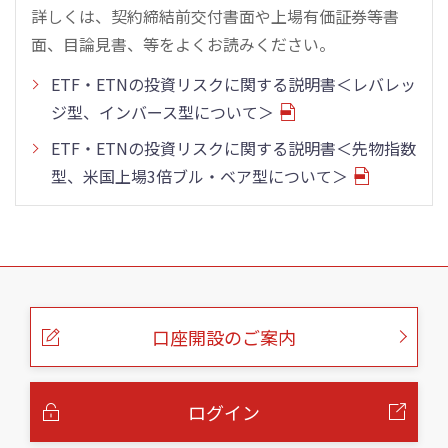
詳しくは、契約締結前交付書面や上場有価証券等書
面、目論見書、等をよくお読みください。
ETF・ETNの投資リスクに関する説明書＜レバレッ
ジ型、インバース型について＞
ETF・ETNの投資リスクに関する説明書＜先物指数
型、米国上場3倍ブル・ベア型について＞
こ
の
ペ
ー
口座開設のご案内
ジ
の
本
文
へ
ログイン