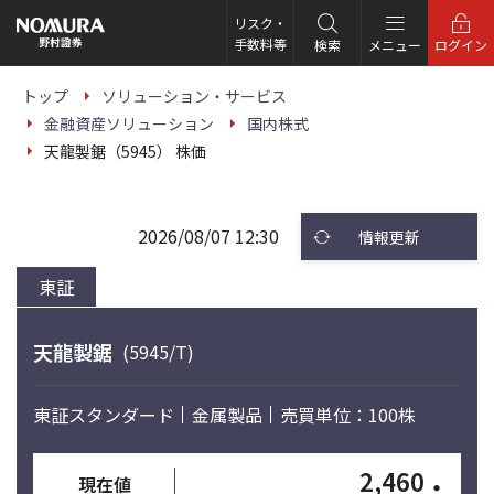
こ
の
リスク・
ペ
手数料等
検索
メニュー
ログイン
ー
ジ
の
トップ
ソリューション・サービス
本
金融資産ソリューション
国内株式
文
へ
天龍製鋸（5945） 株価
2026/08/07 12:30
情報更新
東証
天龍製鋸
(5945/T)
東証スタンダード
金属製品
売買単位：100株
2,460
・
現在値