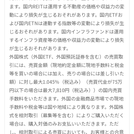
ます。国内REITは運用する不動産の価格や収益力の変
動により損失が生じるおそれがあります。国内ETFお
よび国内ETNは連動する指数等の変動により損失が生
じるおそれがあります。国内インフラファンドは運用
するインフラ資産等の価格や収益力の変動により損失
が生じるおそれがあります。
外国株式（外国ETF、外国預託証券を含む）の売買取
引には、売買金額（現地約定金額に現地手数料と税金
等を買いの場合には加え、売りの場合には差し引いた
額）に対し最大1.045％（税込み）（売買代金が75万
円以下の場合は最大7,810円（税込み））の国内売買
手数料をいただきます。外国の金融商品市場での現地
手数料や税金等は国や地域により異なります。外国株
式を相対取引（募集等を含む）によりご購入いただく
場合は、購入対価のみお支払いいただきます。ただ
し、相対取引による売買においても、お客様との合意