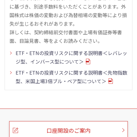
に基づき、別途手数料をいただくことがあります。外
国株式は株価の変動および為替相場の変動等により損
失が生じるおそれがあります。
詳しくは、契約締結前交付書面や上場有価証券等書
面、目論見書、等をよくお読みください。
ETF・ETNの投資リスクに関する説明書＜レバレッ
ジ型、インバース型について＞
ETF・ETNの投資リスクに関する説明書＜先物指数
型、米国上場3倍ブル・ベア型について＞
こ
の
ペ
ー
口座開設のご案内
ジ
の