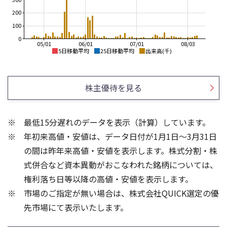
200
100
0
05/01
06/01
07/01
08/03
5日移動平均
25日移動平均
出来高(千)
300
400
350
株主優待を見る
250
300
200
250
最低15分遅れのデータを表示（計算）しています。
200
150
年初来高値・安値は、データ日付が1月1日～3月31日
150
100
100
の間は昨年来高値・安値を表示します。株式分割・株
4
8
式併合など資本異動がおこなわれた銘柄については、
3
6
権利落ち日等以降の高値・安値を表示します。
2
4
市場のご指定が無い場合は、株式会社QUICK選定の優
1
2
先市場にて表示いたします。
0
0
25/04
21/01
25/06
22/01
25/08
25/10
23/01
25/12
24/01
26/02
25/01
26/04
26/06
26/01
26/08
5ヶ月移動平均
13週移動平均
25ヶ月移動平均
26週移動平均
出来高(百万)
出来高(百万)