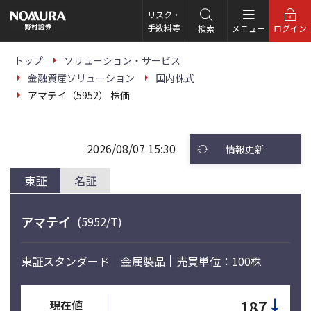
こ
の
リスク・
ペ
手数料等
検索
メニュー
ログイン
ー
ジ
の
トップ
ソリューション・サービス
本
金融資産ソリューション
国内株式
文
へ
アマテイ（5952） 株価
2026/08/07 15:30
情報更新
東証
名証
アマテイ
(5952/T)
東証スタンダード
金属製品
売買単位：100株
↓
187
現在値