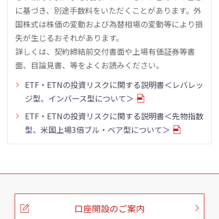
に基づき、別途手数料をいただくことがあります。外
国株式は株価の変動および為替相場の変動等により損
失が生じるおそれがあります。
詳しくは、契約締結前交付書面や上場有価証券等書
面、目論見書、等をよくお読みください。
ETF・ETNの投資リスクに関する説明書＜レバレッ
ジ型、インバース型について＞
ETF・ETNの投資リスクに関する説明書＜先物指数
型、米国上場3倍ブル・ベア型について＞
こ
の
ペ
ー
口座開設のご案内
ジ
の