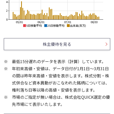
4
2
0
05/01
06/01
07/01
08/03
5日移動平均
25日移動平均
出来高(百万)
160
180
160
140
株主優待を見る
140
120
120
100
100
最低15分遅れのデータを表示（計算）しています。
80
80
年初来高値・安値は、データ日付が1月1日～3月31日
60
60
40
40
の間は昨年来高値・安値を表示します。株式分割・株
15
30
式併合など資本異動がおこなわれた銘柄については、
10
20
権利落ち日等以降の高値・安値を表示します。
10
5
市場のご指定が無い場合は、株式会社QUICK選定の優
先市場にて表示いたします。
0
0
25/04
21/01
25/06
22/01
25/08
25/10
23/01
25/12
24/01
26/02
25/01
26/04
26/06
26/01
26/08
5ヶ月移動平均
13週移動平均
25ヶ月移動平均
26週移動平均
出来高(百万)
出来高(百万)