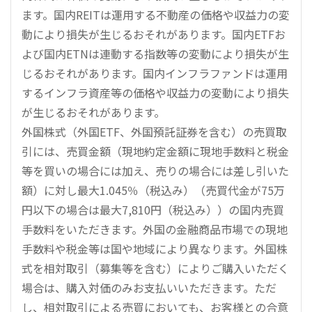
ます。国内REITは運用する不動産の価格や収益力の変
動により損失が生じるおそれがあります。国内ETFお
よび国内ETNは連動する指数等の変動により損失が生
じるおそれがあります。国内インフラファンドは運用
するインフラ資産等の価格や収益力の変動により損失
が生じるおそれがあります。
外国株式（外国ETF、外国預託証券を含む）の売買取
引には、売買金額（現地約定金額に現地手数料と税金
等を買いの場合には加え、売りの場合には差し引いた
額）に対し最大1.045％（税込み）（売買代金が75万
円以下の場合は最大7,810円（税込み））の国内売買
手数料をいただきます。外国の金融商品市場での現地
手数料や税金等は国や地域により異なります。外国株
式を相対取引（募集等を含む）によりご購入いただく
場合は、購入対価のみお支払いいただきます。ただ
し、相対取引による売買においても、お客様との合意