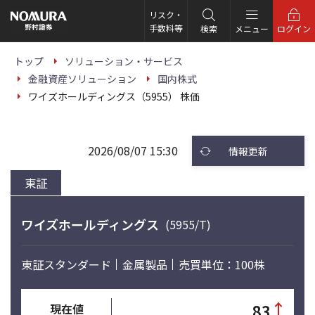
こ
の
リスク・
ペ
手数料等
検索
メニュー
ログイン
ー
ジ
の
トップ
ソリューション・サービス
本
金融資産ソリューション
国内株式
文
へ
ワイズホールディングス（5955） 株価
2026/08/07 15:30
情報更新
東証
ワイズホールディングス
(5955/T)
東証スタンダード
金属製品
売買単位：100株
↑
83
現在値