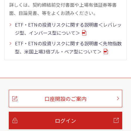
詳しくは、契約締結前交付書面や上場有価証券等書
面、目論見書、等をよくお読みください。
ETF・ETNの投資リスクに関する説明書＜レバレッ
ジ型、インバース型について＞
ETF・ETNの投資リスクに関する説明書＜先物指数
型、米国上場3倍ブル・ベア型について＞
こ
の
ペ
ー
口座開設のご案内
ジ
の
本
文
へ
ログイン