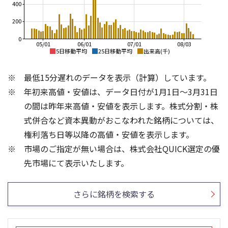
400
200
0
05/01
06/01
07/01
08/03
5日移動平均
25日移動平均
出来高(千)
2,200
2,500
最低15分遅れのデータを表示（計算）しています。
2,000
2,000
年初来高値・安値は、データ日付が1月1日～3月31日
1,800
1,500
の間は昨年来高値・安値を表示します。株式分割・株
1,600
1,000
式併合など資本異動がおこなわれた銘柄については、
1,400
権利落ち日等以降の高値・安値を表示します。
500
1,200
市場のご指定が無い場合は、株式会社QUICK選定の優
1,000
0
300
1,500
先市場にて表示いたします。
200
1,000
100
500
さらに銘柄を検索する
0
0
25/04
21/01
25/06
22/01
25/08
25/10
23/01
25/12
24/01
26/02
25/01
26/04
26/06
26/01
26/08
5ヶ月移動平均
13週移動平均
26週移動平均
25ヶ月移動平均
出来高(千)
出来高(千)