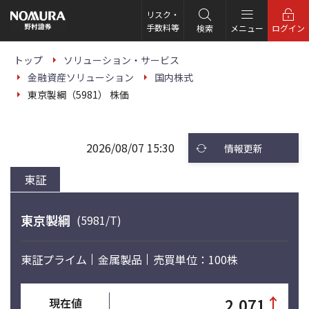
こ
の
リスク・
ペ
手数料等
検索
メニュー
ログイン
ー
ジ
の
トップ
ソリューション・サービス
本
金融資産ソリューション
国内株式
文
へ
東京製綱（5981） 株価
2026/08/07 15:30
情報更新
東証
東京製綱
(5981/T)
東証プライム
金属製品
売買単位：100株
↑
2,071
現在値