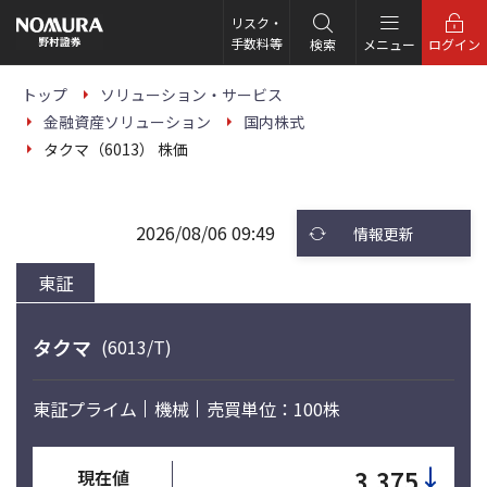
こ
の
リスク・
ペ
手数料等
検索
メニュー
ログイン
ー
ジ
の
トップ
ソリューション・サービス
本
金融資産ソリューション
国内株式
文
へ
タクマ（6013） 株価
2026/08/06 09:49
情報更新
東証
タクマ
(6013/T)
東証プライム
機械
売買単位：100株
↓
3,375
現在値