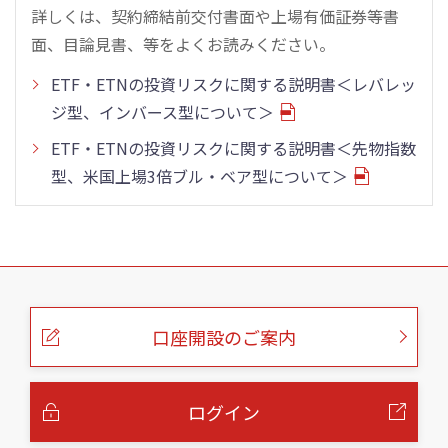
詳しくは、契約締結前交付書面や上場有価証券等書
面、目論見書、等をよくお読みください。
ETF・ETNの投資リスクに関する説明書＜レバレッ
ジ型、インバース型について＞
ETF・ETNの投資リスクに関する説明書＜先物指数
型、米国上場3倍ブル・ベア型について＞
こ
の
ペ
ー
口座開設のご案内
ジ
の
本
文
へ
ログイン