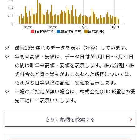
400
200
0
05/01
06/01
07/01
08/03
5日移動平均
25日移動平均
出来高(千)
4,000
4,000
最低15分遅れのデータを表示（計算）しています。
3,500
3,500
年初来高値・安値は、データ日付が1月1日～3月31日
3,000
3,000
の間は昨年来高値・安値を表示します。株式分割・株
2,500
2,500
式併合など資本異動がおこなわれた銘柄については、
2,000
権利落ち日等以降の高値・安値を表示します。
2,000
1,500
市場のご指定が無い場合は、株式会社QUICK選定の優
1,500
1,000
600
600
先市場にて表示いたします。
400
400
200
200
さらに銘柄を検索する
0
0
25/04
21/01
25/06
22/01
25/08
25/10
23/01
25/12
24/01
26/02
25/01
26/04
26/06
26/01
26/08
5ヶ月移動平均
13週移動平均
25ヶ月移動平均
26週移動平均
出来高(千)
出来高(千)