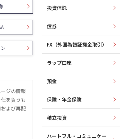
券
投資信託
債券
SA
FX（外国為替証拠金取引）
ーン
ラップ口座
預金
ページの情報
保険・年金保険
責任を負うも
用および再配
積立投資
ハートフル・コミュニケー