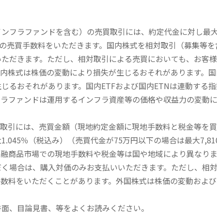
内インフラファンドを含む）の売買取引には、約定代金に対し最大1
））の売買手数料をいただきます。国内株式を相対取引（募集等
いただきます。ただし、相対取引による売買においても、お客
内株式は株価の変動により損失が生じるおそれがあります。国内
じるおそれがあります。国内ETFおよび国内ETNは連動する
フラファンドは運用するインフラ資産等の価格や収益力の変動
買取引には、売買金額（現地約定金額に現地手数料と税金等を
045％（税込み）（売買代金が75万円以下の場合は最大7,81
金融商品市場での現地手数料や税金等は国や地域により異なりま
だく場合は、購入対価のみお支払いいただきます。ただし、相
手数料をいただくことがあります。外国株式は株価の変動および
書面、目論見書、等をよくお読みください。