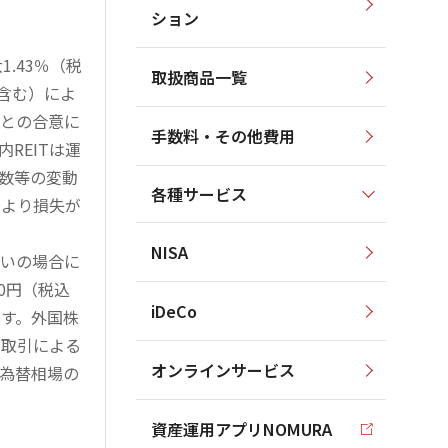
ション
.43％（税
取扱商品一覧
を含む）によ
様との合意に
手数料・その他費用
REITは運
指数等の変動
各種サービス
により損失が
NISA
買いの場合に
0円（税込
iDeCo
す。外国株
対取引による
オンラインサービス
為替相場の
資産運用アプリNOMURA