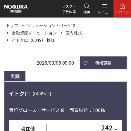
こ
の
リスク・
ペ
手数料等
検索
メニュー
ログイン
ー
ジ
の
トップ
ソリューション・サービス
本
金融資産ソリューション
国内株式
文
へ
イトクロ（6049） 株価
2026/08/06 09:00
情報更新
東証
イトクロ
(6049/T)
東証グロース
サービス業
売買単位：100株
242
・
現在値