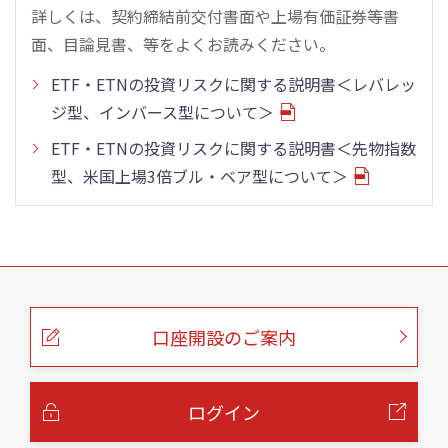
詳しくは、契約締結前交付書面や上場有価証券等書
面、目論見書、等をよくお読みください。
ETF・ETNの投資リスクに関する説明書＜レバレッ
ジ型、インバース型について＞
ETF・ETNの投資リスクに関する説明書＜先物指数
型、米国上場3倍ブル・ベア型について＞
こ
の
ペ
ー
口座開設のご案内
ジ
の
本
文
へ
ログイン