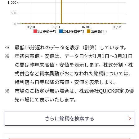
1,000
500
0
05/01
06/01
07/01
08/03
5日移動平均
25日移動平均
出来高(千)
2,500
340
最低15分遅れのデータを表示（計算）しています。
320
2,000
年初来高値・安値は、データ日付が1月1日～3月31日
300
1,500
280
の間は昨年来高値・安値を表示します。株式分割・株
260
1,000
式併合など資本異動がおこなわれた銘柄については、
240
権利落ち日等以降の高値・安値を表示します。
500
220
市場のご指定が無い場合は、株式会社QUICK選定の優
200
0
600
600
先市場にて表示いたします。
400
400
200
200
さらに銘柄を検索する
0
0
25/04
21/01
25/06
22/01
25/08
23/01
25/10
25/12
24/01
26/02
25/01
26/04
26/06
26/01
26/08
5ヶ月移動平均
13週移動平均
25ヶ月移動平均
26週移動平均
出来高(千)
出来高(千)