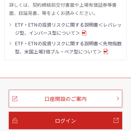
詳しくは、契約締結前交付書面や上場有価証券等書
面、目論見書、等をよくお読みください。
ETF・ETNの投資リスクに関する説明書＜レバレッ
ジ型、インバース型について＞
ETF・ETNの投資リスクに関する説明書＜先物指数
型、米国上場3倍ブル・ベア型について＞
こ
の
ペ
ー
口座開設のご案内
ジ
の
本
文
へ
ログイン