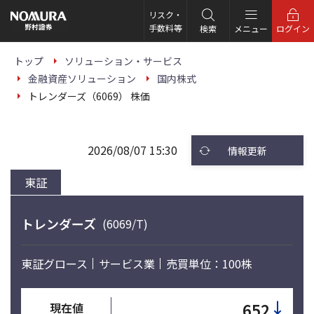
こ
の
リスク・
ペ
手数料等
検索
メニュー
ログイン
ー
ジ
の
トップ
ソリューション・サービス
本
金融資産ソリューション
国内株式
文
へ
トレンダーズ（6069） 株価
2026/08/07 15:30
情報更新
東証
トレンダーズ
(6069/T)
東証グロース
サービス業
売買単位：100株
↓
652
現在値