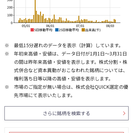
200
100
0
05/01
06/01
07/01
08/03
5日移動平均
25日移動平均
出来高(千)
1,100
2,500
最低15分遅れのデータを表示（計算）しています。
1,000
2,000
年初来高値・安値は、データ日付が1月1日～3月31日
900
の間は昨年来高値・安値を表示します。株式分割・株
1,500
800
式併合など資本異動がおこなわれた銘柄については、
700
1,000
権利落ち日等以降の高値・安値を表示します。
600
市場のご指定が無い場合は、株式会社QUICK選定の優
500
500
300
1,500
先市場にて表示いたします。
200
1,000
100
500
さらに銘柄を検索する
0
0
25/04
21/01
25/06
22/01
25/08
25/10
23/01
25/12
24/01
26/02
25/01
26/04
26/06
26/01
26/08
5ヶ月移動平均
13週移動平均
26週移動平均
25ヶ月移動平均
出来高(千)
出来高(千)