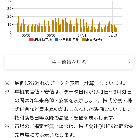
40
30
20
10
0
05/01
06/01
07/01
08/03
5日移動平均
25日移動平均
出来高(千)
1,060
3,000
1,040
2,500
株主優待を見る
1,020
2,000
1,000
980
1,500
最低15分遅れのデータを表示（計算）しています。
960
1,000
年初来高値・安値は、データ日付が1月1日～3月31日
940
920
500
の間は昨年来高値・安値を表示します。株式分割・株
100
600
式併合など資本異動がおこなわれた銘柄については、
400
権利落ち日等以降の高値・安値を表示します。
50
200
市場のご指定が無い場合は、株式会社QUICK選定の優
先市場にて表示いたします。
0
0
25/04
21/01
25/06
22/01
25/08
25/10
23/01
25/12
24/01
26/02
25/01
26/04
26/06
26/01
26/08