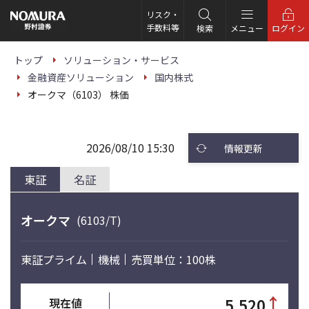
こ
の
リスク・
ペ
手数料等
検索
メニュー
ログイン
ー
ジ
の
トップ
ソリューション・サービス
本
金融資産ソリューション
国内株式
文
へ
オークマ（6103） 株価
2026/08/10 15:30
情報更新
東証
名証
オークマ
(6103/T)
東証プライム
機械
売買単位：100株
↑
5,520
現在値