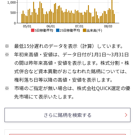
1,000
500
0
05/01
06/01
07/01
08/03
5日移動平均
25日移動平均
出来高(千)
6,000
6,000
最低15分遅れのデータを表示（計算）しています。
5,500
5,000
年初来高値・安値は、データ日付が1月1日～3月31日
5,000
4,500
の間は昨年来高値・安値を表示します。株式分割・株
4,000
4,000
式併合など資本異動がおこなわれた銘柄については、
3,500
3,000
権利落ち日等以降の高値・安値を表示します。
3,000
市場のご指定が無い場合は、株式会社QUICK選定の優
2,500
2,000
1,000
800
先市場にて表示いたします。
600
400
500
さらに銘柄を検索する
200
0
0
25/04
21/01
25/06
22/01
25/08
23/01
25/10
25/12
24/01
26/02
25/01
26/04
26/06
26/01
26/08
5ヶ月移動平均
13週移動平均
25ヶ月移動平均
26週移動平均
出来高(千)
出来高(千)