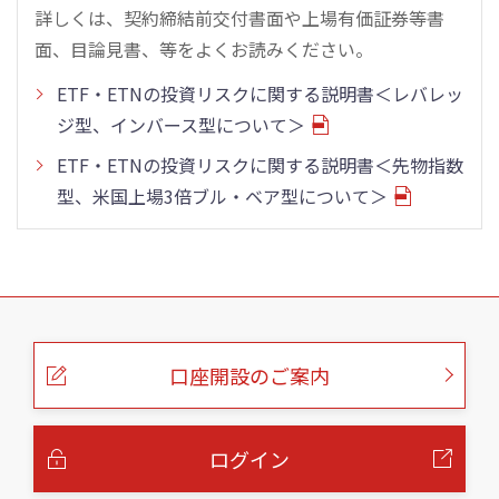
詳しくは、契約締結前交付書面や上場有価証券等書
面、目論見書、等をよくお読みください。
ETF・ETNの投資リスクに関する説明書＜レバレッ
ジ型、インバース型について＞
ETF・ETNの投資リスクに関する説明書＜先物指数
型、米国上場3倍ブル・ベア型について＞
こ
の
ペ
ー
口座開設のご案内
ジ
の
本
文
へ
ログイン