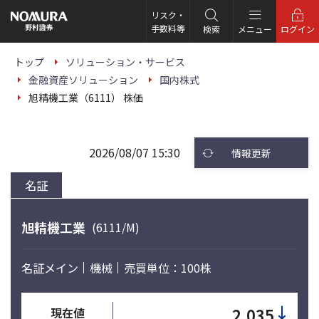
こ
の
リスク・
ペ
手数料等
検索
メニュー
ログイン
ー
ジ
の
トップ
ソリューション・サービス
本
金融資産ソリューション
国内株式
文
へ
旭精機工業（6111） 株価
2026/08/07 15:30
情報更新
名証
旭精機工業
(6111/M)
名証メイン
機械
売買単位：100株
↓
2,035
現在値