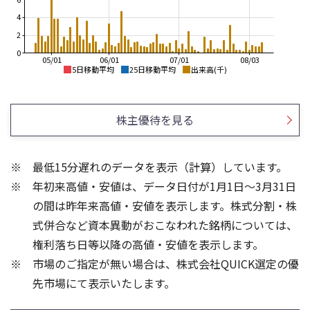
4
2
0
05/01
06/01
07/01
08/03
5日移動平均
25日移動平均
出来高(千)
2,800
2,800
2,600
2,600
株主優待を見る
2,400
2,400
2,200
2,200
最低15分遅れのデータを表示（計算）しています。
2,000
2,000
年初来高値・安値は、データ日付が1月1日～3月31日
1,800
1,800
1,600
の間は昨年来高値・安値を表示します。株式分割・株
8
6
式併合など資本異動がおこなわれた銘柄については、
6
4
権利落ち日等以降の高値・安値を表示します。
4
2
市場のご指定が無い場合は、株式会社QUICK選定の優
2
先市場にて表示いたします。
0
0
25/04
21/01
25/06
22/01
25/08
25/10
23/01
25/12
24/01
26/02
25/01
26/04
26/06
26/01
26/08
5ヶ月移動平均
13週移動平均
25ヶ月移動平均
26週移動平均
出来高(千)
出来高(千)