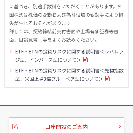
に基づき、別途手数料をいただくことがあります。外
国株式は株価の変動および為替相場の変動等により損
失が生じるおそれがあります。
詳しくは、契約締結前交付書面や上場有価証券等書
面、目論見書、等をよくお読みください。
ETF・ETNの投資リスクに関する説明書＜レバレッ
ジ型、インバース型について＞
ETF・ETNの投資リスクに関する説明書＜先物指数
型、米国上場3倍ブル・ベア型について＞
こ
の
ペ
ー
口座開設のご案内
ジ
の