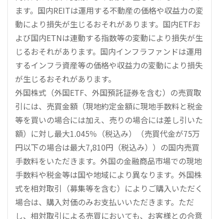
ます。国内REITは運用する不動産の価格や収益力の変
動により損失が生じるおそれがあります。国内ETFお
よび国内ETNは連動する指数等の変動により損失が生
じるおそれがあります。国内インフラファンドは運用
するインフラ資産等の価格や収益力の変動により損失
が生じるおそれがあります。
外国株式（外国ETF、外国預託証券を含む）の売買取
引には、売買金額（現地約定金額に現地手数料と税金
等を買いの場合には加え、売りの場合には差し引いた
額）に対し最大1.045％（税込み）（売買代金が75万
円以下の場合は最大7,810円（税込み））の国内売買
手数料をいただきます。外国の金融商品市場での現地
手数料や税金等は国や地域により異なります。外国株
式を相対取引（募集等を含む）によりご購入いただく
場合は、購入対価のみお支払いいただきます。ただ
し、相対取引による売買においても、お客様との合意