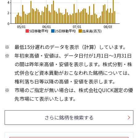
4
2
0
05/01
06/01
07/01
08/03
5日移動平均
25日移動平均
出来高(百万)
3,500
3,500
最低15分遅れのデータを表示（計算）しています。
3,000
3,000
年初来高値・安値は、データ日付が1月1日～3月31日
2,500
2,500
の間は昨年来高値・安値を表示します。株式分割・株
2,000
2,000
式併合など資本異動がおこなわれた銘柄については、
1,500
権利落ち日等以降の高値・安値を表示します。
1,500
1,000
市場のご指定が無い場合は、株式会社QUICK選定の優
1,000
500
4
6
先市場にて表示いたします。
3
4
2
2
さらに銘柄を検索する
1
0
0
25/04
21/01
25/06
22/01
25/08
25/10
23/01
25/12
24/01
26/02
25/01
26/04
26/06
26/01
26/08
5ヶ月移動平均
13週移動平均
25ヶ月移動平均
26週移動平均
出来高(百万)
出来高(百万)