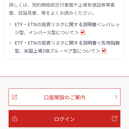
詳しくは、契約締結前交付書面や上場有価証券等書
面、目論見書、等をよくお読みください。
ETF・ETNの投資リスクに関する説明書＜レバレッ
ジ型、インバース型について＞
ETF・ETNの投資リスクに関する説明書＜先物指数
型、米国上場3倍ブル・ベア型について＞
こ
の
ペ
ー
口座開設のご案内
ジ
の
本
文
へ
ログイン