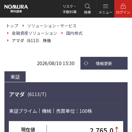
こ
の
リスク・
ペ
手数料等
検索
メニュー
ログイン
ー
ジ
の
トップ
ソリューション・サービス
本
金融資産ソリューション
国内株式
文
へ
アマダ（6113） 株価
2026/08/10 15:30
情報更新
東証
アマダ
(6113/T)
東証プライム
機械
売買単位：100株
↑
2,765.0
現在値