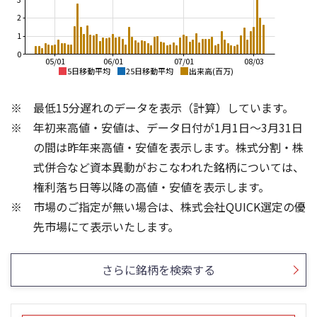
2
1
0
05/01
06/01
07/01
08/03
5日移動平均
25日移動平均
出来高(百万)
10,000
10,000
最低15分遅れのデータを表示（計算）しています。
8,000
8,000
年初来高値・安値は、データ日付が1月1日～3月31日
6,000
6,000
の間は昨年来高値・安値を表示します。株式分割・株
4,000
4,000
式併合など資本異動がおこなわれた銘柄については、
権利落ち日等以降の高値・安値を表示します。
2,000
2,000
市場のご指定が無い場合は、株式会社QUICK選定の優
0
0
3
3
先市場にて表示いたします。
2
2
1
1
さらに銘柄を検索する
0
0
25/04
21/01
25/06
22/01
25/08
25/10
23/01
25/12
24/01
26/02
25/01
26/04
26/06
26/01
26/08
5ヶ月移動平均
13週移動平均
25ヶ月移動平均
26週移動平均
出来高(百万)
出来高(百万)