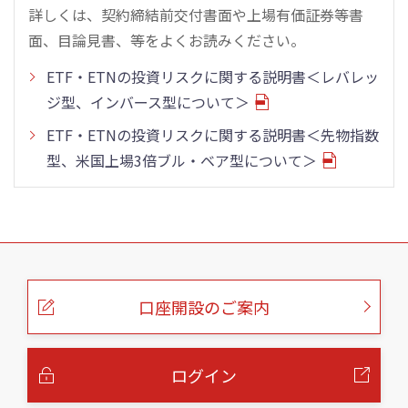
詳しくは、契約締結前交付書面や上場有価証券等書
面、目論見書、等をよくお読みください。
ETF・ETNの投資リスクに関する説明書＜レバレッ
ジ型、インバース型について＞
ETF・ETNの投資リスクに関する説明書＜先物指数
型、米国上場3倍ブル・ベア型について＞
こ
の
ペ
ー
口座開設のご案内
ジ
の
本
文
へ
ログイン