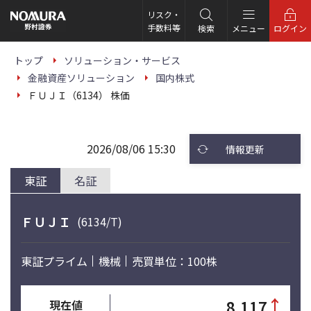
こ
の
リスク・
ペ
手数料等
検索
メニュー
ログイン
ー
ジ
の
トップ
ソリューション・サービス
本
金融資産ソリューション
国内株式
文
へ
ＦＵＪＩ（6134） 株価
2026/08/06 15:30
情報更新
東証
名証
ＦＵＪＩ
(6134/T)
東証プライム
機械
売買単位：100株
↑
8,117
現在値