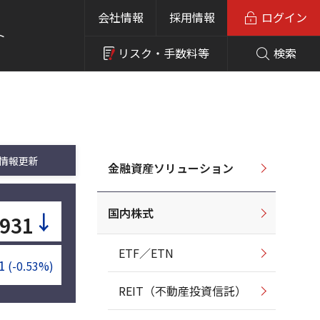
会社情報
採用情報
ログイン
ト
リスク・
手数料等
検索
情報更新
金融資産ソリューション
国内株式
↓
,931
ETF／ETN
1
(-0.53%)
REIT（不動産投資信託）