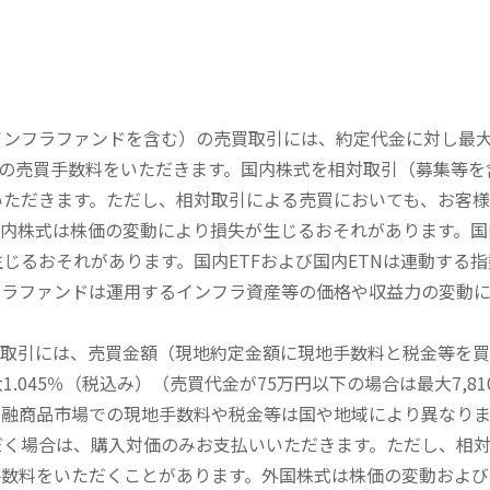
内インフラファンドを含む）の売買取引には、約定代金に対し最大1
））の売買手数料をいただきます。国内株式を相対取引（募集等
いただきます。ただし、相対取引による売買においても、お客
内株式は株価の変動により損失が生じるおそれがあります。国内
じるおそれがあります。国内ETFおよび国内ETNは連動する
フラファンドは運用するインフラ資産等の価格や収益力の変動
買取引には、売買金額（現地約定金額に現地手数料と税金等を
045％（税込み）（売買代金が75万円以下の場合は最大7,81
金融商品市場での現地手数料や税金等は国や地域により異なりま
だく場合は、購入対価のみお支払いいただきます。ただし、相
手数料をいただくことがあります。外国株式は株価の変動および