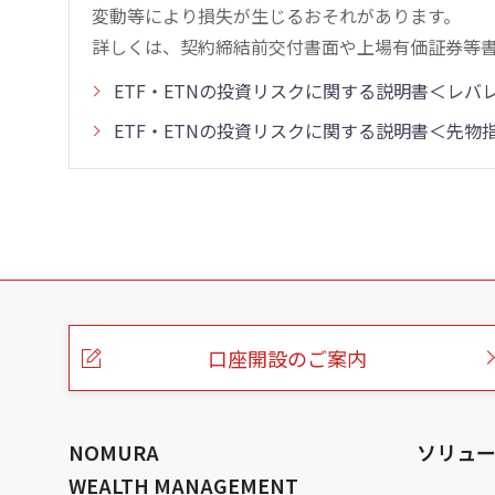
変動等により損失が生じるおそれがあります。
詳しくは、契約締結前交付書面や上場有価証券等
ETF・ETNの投資リスクに関する説明書＜レ
ETF・ETNの投資リスクに関する説明書＜先
こ
の
ペ
ー
口座開設のご案内
ジ
の
本
文
へ
NOMURA
ソリュ
WEALTH MANAGEMENT