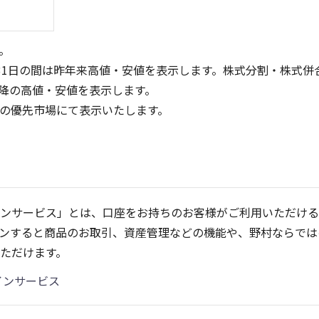
。
31日の間は昨年来高値・安値を表示します。株式分割・株式併
降の高値・安値を表示します。
定の優先市場にて表示いたします。
1,000
800
600
400
500
ンサービス」とは、口座をお持ちのお客様がご利用いただける
200
ンすると商品のお取引、資産管理などの機能や、野村ならでは
0
0
25/04
21/01
25/06
22/01
25/08
23/01
25/10
25/12
24/01
26/02
25/01
26/04
26
ただけます。
5ヶ月移動平均
13週移動平均
25ヶ月移動平均
26週移動平均
出来高(千)
出来高(千)
インサービス