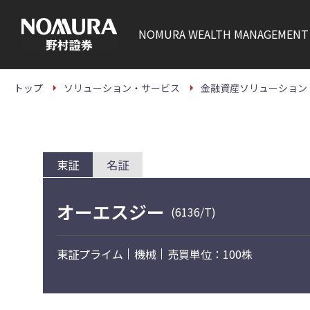
こ
の
ペ
NOMURA
WEALTH MANAGEMENT
ー
ジ
の
本
文
トップ
ソリューション・サービス
金融資産ソリューション
へ
東証
名証
オーエスジー
(6136/T)
東証プライム
機械
売買単位：100株