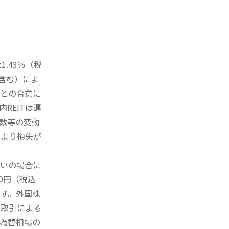
.43％（税
を含む）によ
様との合意に
REITは運
指数等の変動
により損失が
買いの場合に
0円（税込
す。外国株
対取引による
為替相場の